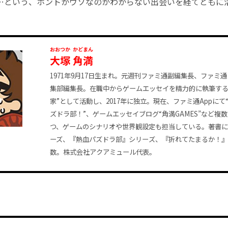
…という、ホントかウソなのかわからない出会いを経てともに
おおつか
かどまん
大塚
角満
1971年9月17日生まれ。元週刊ファミ通副編集長、ファミ
集部編集長。在職中からゲームエッセイを精力的に執筆する
家”として活動し、2017年に独立。現在、ファミ通Appにて
ズドラ部！”、ゲームエッセイブログ“角満GAMES”など複
つ、ゲームのシナリオや世界観設定も担当している。著書
ーズ、『熱血パズドラ部』シリーズ、『折れてたまるか！
数。株式会社アクアミュール代表。