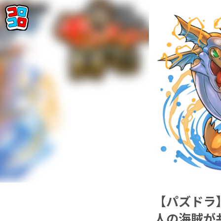
【パズドラ
人の海賊が共