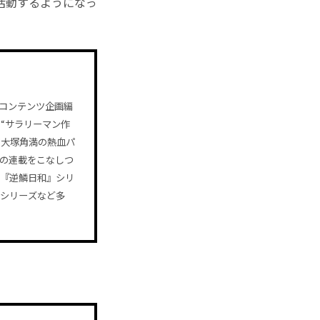
活動するようになっ
通コンテンツ企画編
“サラリーマン作
“大塚角満の熱血パ
数の連載をこなしつ
に『逆鱗日和』シリ
』シリーズなど多