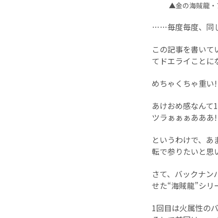
▲金の海賊龍・
……毎度毎度、同
この記事を書いてい
てドエライことに
めちゃくちゃ重い!
あけおめ感なんて
ツラぁぁぁあああ!
というわけで、あ
転で参りたいと思
さて、バックナン
せた“海賊龍”シ
1回目は火属性の