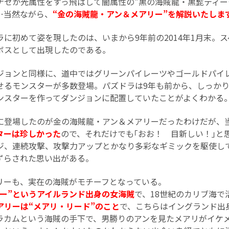
ナゼか光属性をすっ飛ばして闇属性の“黒の海賊龍・黒髭ティー
…当然ながら、
“金の海賊龍・アン＆メアリー”を解説いたしま
に初めて姿を現したのは、いまから9年前の2014年1月末。
のボスとして出現したのである。
ジョンと同様に、道中ではグリーンパイレーツやゴールドパイ
させるモンスターが多数登場。パズドラは9年も前から、しっか
ンスターを作ってダンジョンに配置していたことがよくわかる
に登場したのが金の海賊龍・アン＆メアリーだったわけだが、
ターは珍しかった
ので、それだけでも｢おお！ 目新しい！｣と
ジ、連続攻撃、攻撃力アップとかなり多彩なギミックを駆使し
ずらされた思い出がある。
リーも、実在の海賊がモチーフとなっている。
ニー”というアイルランド出身の女海賊
で、18世紀のカリブ海で
アリーは“メアリ・リード”のこと
で、こちらはイングランド出
ラカムという海賊の手下で、男勝りのアンを見たメアリがイケ