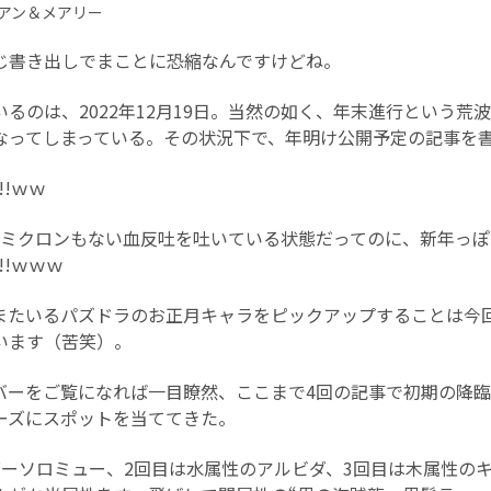
アン＆メアリー
じ書き出しでまことに恐縮なんですけどね。
るのは、2022年12月19日。当然の如く、年末進行という荒
なってしまっている。その状況下で、年明け公開予定の記事を書く
!!ｗｗ
1ミクロンもない血反吐を吐いている状態だってのに、新年っ
!!ｗｗｗ
またいるパズドラのお正月キャラをピックアップすることは今
います（苦笑）。
バーをご覧になれば一目瞭然、ここまで4回の記事で初期の降
リーズにスポットを当ててきた。
バーソロミュー、2回目は水属性のアルビダ、3回目は木属性の