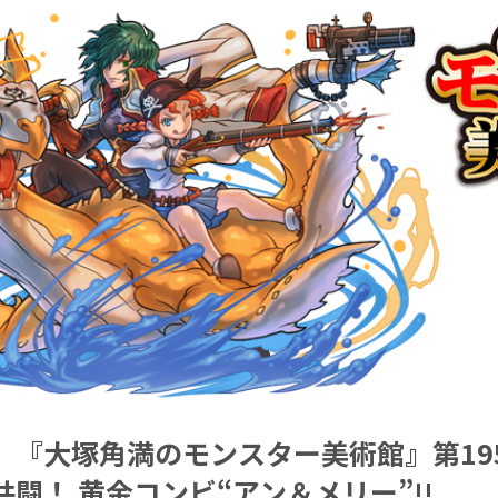
】『大塚角満のモンスター美術館』第195
闘！ 黄金コンビ“アン＆メリー”!!