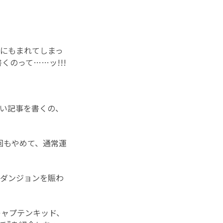
波にもまれてしまっ
のって……ッ!!!
ぽい記事を書くの、
回もやめて、通常運
臨ダンジョンを賑わ
キャプテンキッド、