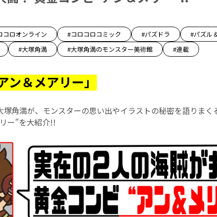
ロコロオンライン
#コロコロコミック
#パズドラ
#パズル
#大塚角満
#大塚角満のモンスター美術館
#連載
「アン＆メアリー」
大塚角満が、モンスターの思い出やイラストの秘密を語りまく
リー”を大紹介!!