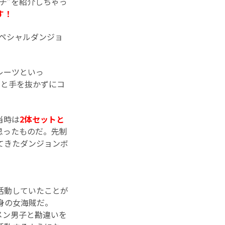
チ”を紹介しちゃっ
す！
スペシャルダンジョ
レーツといっ
りと手を抜かずにコ
。
当時は
2体セットと
思ったものだ。先制
てきたダンジョンボ
活動していたことが
身の女海賊だ。
メン男子と勘違いを