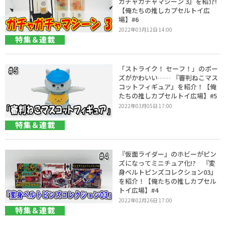
ガチャガチャマシーン 3』を紹介!
【俺たちの推しカプセルトイ広
場】#6
2022年03月12日 14:00
特集＆連載
「ストライク！ セーフ！」のポー
ズがかわいい…… 『審判ねこマス
コットフィギュア』を紹介！【俺
たちの推しカプセルトイ広場】#5
2022年03月05日 17:00
特集＆連載
『仮面ライダー』のホビーがピン
ズになってミニチュア化!? 『変
身ベルトピンズコレクション03』
を紹介！【俺たちの推しカプセル
トイ広場】#4
2022年02月26日 17:00
特集＆連載