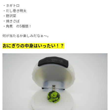
・ネギトロ
・だし巻き明太
・野沢菜
・焼きさば
・角煮 の5種類！
何が当たるか楽しみだなぁ～。
おにぎりの中身はいったい！？