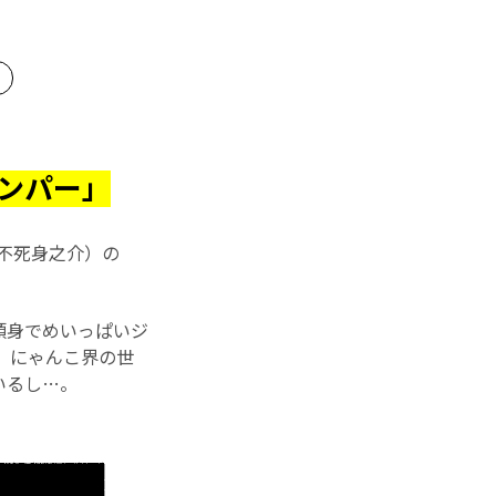
ャンパー」
不死身之介）の
頭身でめいっぱいジ
、にゃんこ界の世
いるし…。