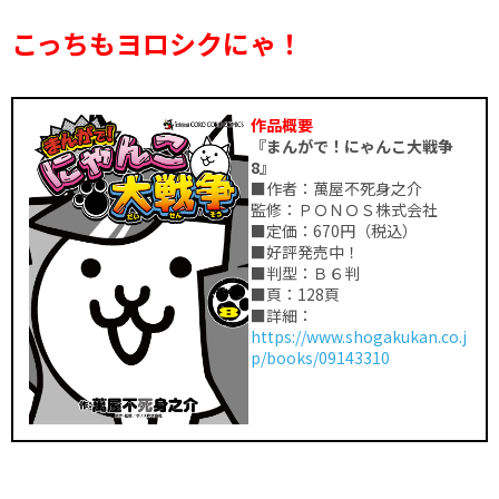
こっちもヨロシクにゃ！
作品概要
『まんがで！にゃんこ大戦争
8』
■作者：萬屋不死身之介
監修：ＰＯＮＯＳ株式会社
■定価：670円（税込）
■好評発売中！
■判型：Ｂ６判
■頁：128頁
■詳細：
https://www.shogakukan.co.j
p/books/09143310