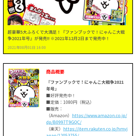
超豪華5大ふろくで大満足！『ファンブックで！にゃんこ大戦
争2021年号』が発売!! ※2021年12月2日まで発売中！
2021年08月01日 16:00
商品概要
『ファンブックで！にゃんこ大戦争2021
年号』
■好評発売中！
■定価：1080円（税込）
■販売：
（Amazon）
https://www.amazon.co.jp/
dp/B0997T9GQC/
（楽天）
https://item.rakuten.co.jp/hmvj
apan/12053755/