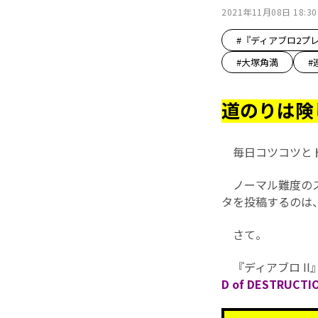
2021年11月08日 18:30
#『ディアブロ2プ
#大塚角満
#
道のりは険
毎日コツコツとト
ノーマル難度のス
タを投稿するのは
さて。
『ディアブロ I
D of DESTRUCT