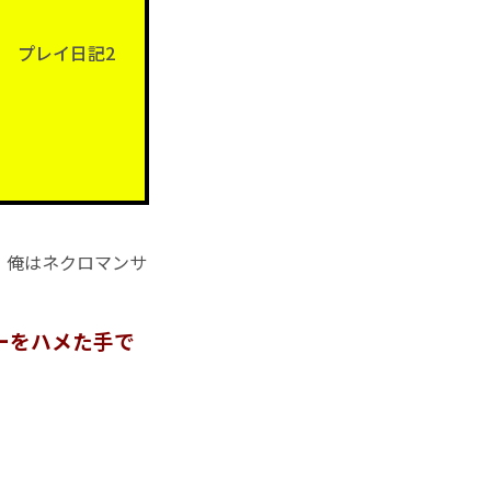
ド プレイ日記2
！
、俺はネクロマンサ
、
ーをハメた手で