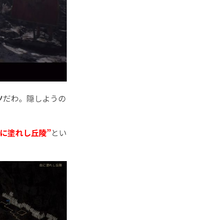
ツ
だわ。隠しようの
地に塗れし丘陵”
とい