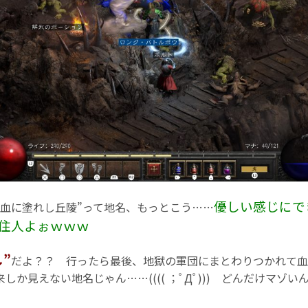
優しい感じにで
血に塗れし丘陵”って地名、もっとこう……
住人よぉｗｗｗ
”
だよ？？ 行ったら最後、地獄の軍団にまとわりつかれて血
しか見えない地名じゃん……(((( ；ﾟДﾟ))) どんだけマゾ