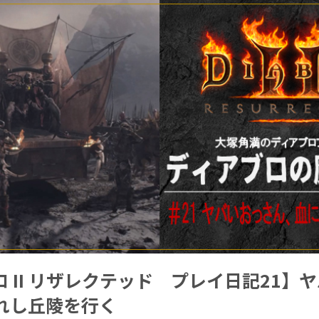
 II リザレクテッド プレイ日記21】
れし丘陵を行く