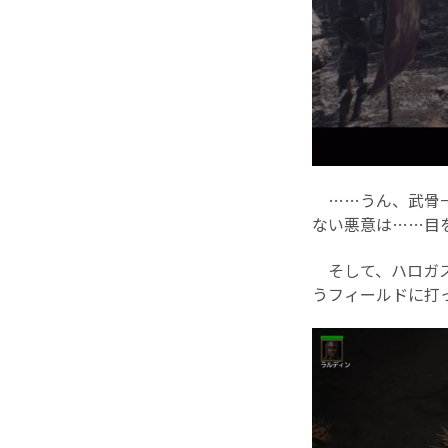
……うん、武骨一
ない悪意は……目
そして、ハロガス
うフィールドに打