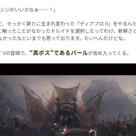
シンがいいかなぁ……！｣
、せっかく新たに生まれ変わった『ディアブロ II』をやるん
く触ったことがなかったドルイドを選択したってわけ。新鮮さ
なかったなといまでも思っております。たいへんだけどな。
“真ボス”であるバール
 Vの冒頭で、
が攻め入ってくる。