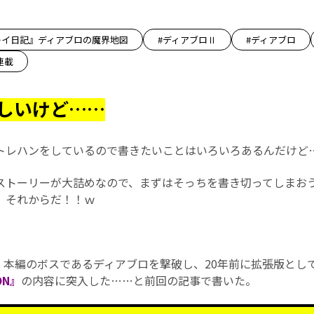
レイ日記』ディアブロの魔界地図
#ディアブロⅡ
#ディアブロ
連載
しいけど……
レハンをしているので書きたいことはいろいろあるんだけど
トーリーが大詰めなので、まずはそっちを書き切ってしまお
、それからだ！！ｗ
I』本編のボスであるディアブロを撃破し、20年前に拡張版とし
ION』
の内容に突入した……と前回の記事で書いた。