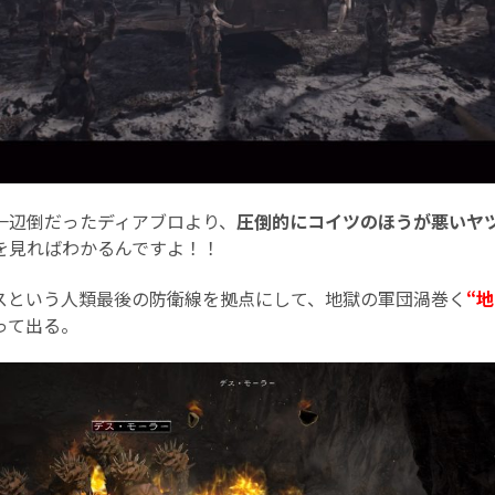
辺倒だったディアブロより、
圧倒的にコイツのほうが悪いヤ
を見ればわかるんですよ！！
という人類最後の防衛線を拠点にして、地獄の軍団渦巻く
“
って出る。