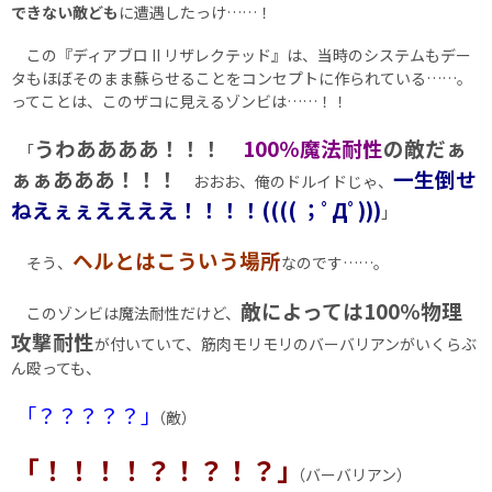
できない敵ども
に遭遇したっけ……！
この『ディアブロ II リザレクテッド』は、当時のシステムもデー
タもほぼそのまま蘇らせることをコンセプトに作られている……。
ってことは、このザコに見えるゾンビは……！！
うわああああ！！！
100％魔法耐性
の敵だぁ
｢
ぁぁあああ！！！
一生倒せ
おおお、俺のドルイドじゃ、
ねえぇぇええええ！！！！(((( ；ﾟДﾟ)))
｣
ヘルとはこういう場所
そう、
なのです……。
敵によっては100％物理
このゾンビは魔法耐性だけど、
攻撃耐性
が付いていて、筋肉モリモリのバーバリアンがいくらぶ
ん殴っても、
｢？？？？？｣
（敵）
｢！！！！？！？！？｣
（バーバリアン）