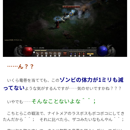
……ん？？
ゾンビの体力が1ミリも減
いくら竜巻を当てても、この
ってない
ような気がするんですが……気のせいですかね？？？
そんなことないよな＾＾；
いやでも……
こちとらこの戦法で、ナイトメアのラスボスもボコボコにしてき
たんだから＾＾； それに比べたら、ザコみたいなもんやん＾＾；