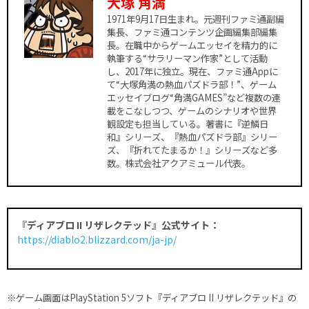
大塚
角満
1971年9月17日生まれ。元週刊ファミ通副編
集長、ファミ通コンテンツ企画編集部編集
長。在職中からゲームエッセイを精力的に
執筆する“サラリーマン作家”として活動
し、2017年に独立。現在、ファミ通Appに
て“大塚角満の熱血パズドラ部！”、ゲーム
エッセイブログ“角満GAMES”など複数の連
載をこなしつつ、ゲームのシナリオや世界
観設定も担当している。著書に『逆鱗日
和』シリーズ、『熱血パズドラ部』シリー
ズ、『折れてたまるか！』シリーズなど多
数。株式会社アクアミュール代表。
『ディアブロ II リザレクテッド』公式サイト：
https://diablo2.blizzard.com/ja-jp/
※ゲーム画面はPlayStation 5ソフト『ディアブロ II リザレクテッド』の