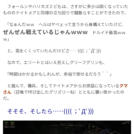
フォールンやハリネズミどもは、さすがに多少は固くなっていた
もののナイトメアと同様の立ち回りで蹴散らすことができたので、
｢なぁんだｗｗ ヘルはヤベェって言うから身構えていたけど、
ぜんぜん戦えているじゃんｗｗｗ
ドルイド最高ｗｗ
ｗ｣
と、高をくくっていたんだけどさ……(((( ；ﾟДﾟ)))
なので、エリートとはいえ狂えしグリーフグリンも、
｢時間はかかるかもしれんが、余裕で倒せるだろう＾＾｣
と踏んで、傭兵、そしてナイトメアからお世話になっている
クマ
さん
（召喚で呼び出したグリズリーね）とともに襲い掛かったの
だ。
そそそ、そしたら……(((( ；ﾟДﾟ)))