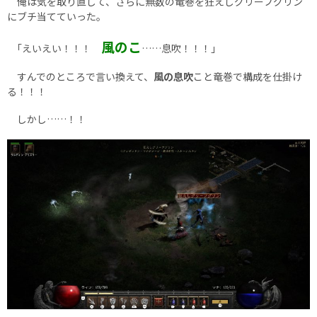
俺は気を取り直して、さらに無数の竜巻を狂えしグリーフグリン
にブチ当てていった。
風のこ
｢えいえい！！！
……息吹！！！｣
すんでのところで言い換えて、
風の息吹
こと竜巻で構成を仕掛け
る！！！
しかし……！！