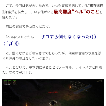
さて、今回は気が向いたので、いつも冒頭で記している
“現在進行
最高難度“ヘル”のこと
形日記”
を拡大して、いま俺がいる
を
綴りたい。
前回の冒頭でチョロっとだけ、
ザコすら倒せなくなった((((
｢ヘルに来たとたん……
；ﾟДﾟ)))
｣
と、震えながらご報告させてもらったが、今回は現場の写真を添
えた渾身の報道をしたいと思う。
ヘルとはいえ、基本的にやることはノーマル、ナイトメアと同様
だ。なのでACT Iは、