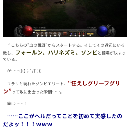
↑こちらの“血の荒野”からスタートする。そしてその近辺にいる
フォールン、ハリネズミ、ゾンビ
敵も、
と相場が決まっ
ている。
が……(((( ；ﾟДﾟ)))
“狂えしグリーフグリ
ユラリと現れたゾンビエリート、
ン”
って敵に出会った瞬間……。
俺は……！
……ここがヘルだってことを初めて実感したの
だよッ！！！ｗｗｗ