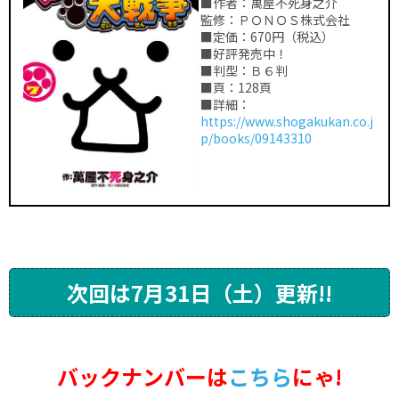
■作者：萬屋不死身之介
監修：ＰＯＮＯＳ株式会社
■定価：670円（税込）
■好評発売中！
■判型：Ｂ６判
■頁：128頁
■詳細：
https://www.shogakukan.co.j
p/books/09143310
次回は7月31日（土）更新!!
バックナンバーは
こちら
にゃ!