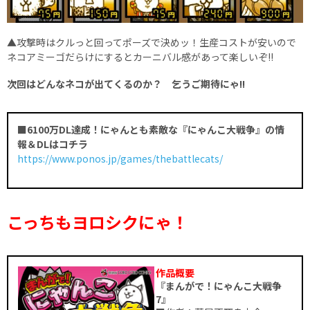
▲攻撃時はクルっと回ってポーズで決めッ！生産コストが安いので
ネコアミーゴだらけにするとカーニバル感があって楽しいぞ!!
次回はどんなネコが出てくるのか？ 乞うご期待にゃ!!
■6100万DL達成！にゃんとも素敵な『にゃんこ大戦争』の情
報＆DLはコチラ
https://www.ponos.jp/games/thebattlecats/
こっちもヨロシクにゃ！
作品概要
『まんがで！にゃんこ大戦争
7』