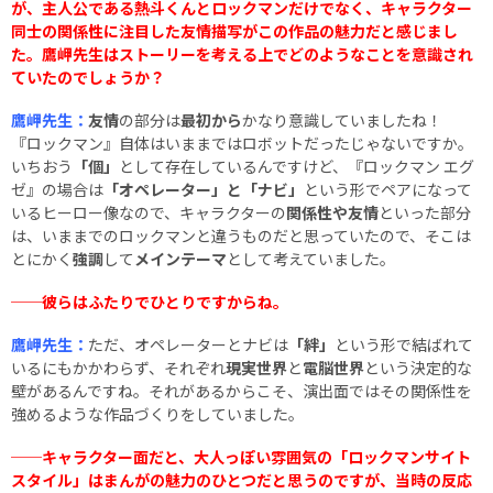
が、主人公である熱斗くんとロックマンだけでなく、キャラクター
同士の関係性に注目した友情描写がこの作品の魅力だと感じまし
た。鷹岬先生はストーリーを考える上でどのようなことを意識され
ていたのでしょうか？
鷹岬先生：
友情
の部分は
最初から
かなり意識していましたね！
『ロックマン』自体はいままではロボットだったじゃないですか。
いちおう
「個」
として存在しているんですけど、『ロックマン エグ
ゼ』の場合は
「オペレーター」と「ナビ」
という形でペアになって
いるヒーロー像なので、キャラクターの
関係性や友情
といった部分
は、いままでのロックマンと違うものだと思っていたので、そこは
とにかく
強調
して
メインテーマ
として考えていました。
──彼らはふたりでひとりですからね。
鷹岬先生：
ただ、オペレーターとナビは
「絆」
という形で結ばれて
いるにもかかわらず、それぞれ
現実世界
と
電脳世界
という決定的な
壁があるんですね。それがあるからこそ、演出面ではその関係性を
強めるような作品づくりをしていました。
──キャラクター面だと、大人っぽい雰囲気の「ロックマンサイト
スタイル」はまんがの魅力のひとつだと思うのですが、当時の反応