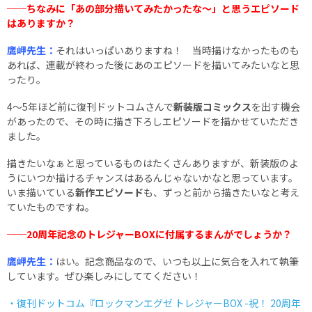
──ちなみに「あの部分描いてみたかったな～」と思うエピソード
はありますか？
鷹岬先生：
それはいっぱいありますね！ 当時描けなかったものも
あれば、連載が終わった後にあのエピソードを描いてみたいなと思
ったり。
4～5年ほど前に復刊ドットコムさんで
新装版コミックス
を出す機会
があったので、その時に描き下ろしエピソードを描かせていただき
ました。
描きたいなぁと思っているものはたくさんありますが、新装版のよ
うにいつか描けるチャンスはあるんじゃないかなと思っています。
いま描いている
新作エピソード
も、ずっと前から描きたいなと考え
ていたものですね。
──20周年記念のトレジャーBOXに付属するまんがでしょうか？
鷹岬先生：
はい。記念商品なので、いつも以上に気合を入れて執筆
しています。ぜひ楽しみにしててください！
・復刊ドットコム『ロックマンエグゼ トレジャーBOX -祝！ 20周年