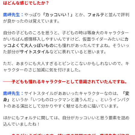
はどんな感じでしたか？
鷹岬先生：
やっぱり
「カッコいい！」
とか、
フォルテ
と並んで評判
が良かったのは覚えています。
自分の子どものころを思うと、子どもの時は等身大のキャラクター
がいちばん感情移入しやすいんですけど、仮面ライダーみたいに
カ
ッコよくて大人っぽいもの
にも憧れがあったんですよね。そういっ
た部分が
サイトスタイル
などに表れていると思います。
ただ、あまりにも大人すぎるとピンとこないかもしれないので、キ
ャラクターのさじ加減に気を付けました。
──子どもも憧れるキャラクターとして意識されていたんですね。
鷹岬先生：
サイトスタイルがああいったキャラクターなのは、
「変
身」
というか「いつものロックマンと違うんだ」、というインパク
トのある演出として分かりやすく魅せるために描いています。
ほかにもフォルテに関しては、自分がカッコいいと思う要素を詰め
込んでいましたね！