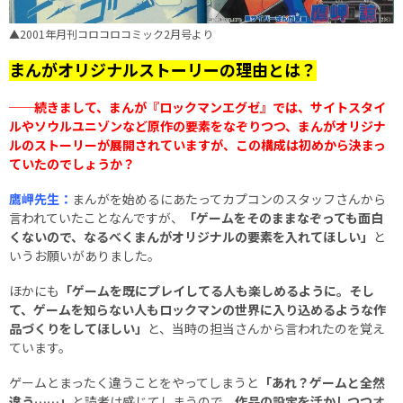
▲2001年月刊コロコロコミック2月号より
まんがオリジナルストーリーの理由とは？
──続きまして、まんが『ロックマンエグゼ』では、サイトスタイ
ルやソウルユニゾンなど原作の要素をなぞりつつ、まんがオリジナ
ルのストーリーが展開されていますが、この構成は初めから決まっ
ていたのでしょうか？
鷹岬先生：
まんがを始めるにあたってカプコンのスタッフさんから
言われていたことなんですが、
「ゲームをそのままなぞっても面白
くないので、なるべくまんがオリジナルの要素を入れてほしい」
と
いうお願いがありました。
ほかにも
「ゲームを既にプレイしてる人も楽しめるように。そし
て、ゲームを知らない人もロックマンの世界に入り込めるような作
品づくりをしてほしい」
と、当時の担当さんから言われたのを覚え
ています。
ゲームとまったく違うことをやってしまうと
「あれ？ゲームと全然
違う……」
と読者は感じてしまうので、
作品の設定を活かしつつ
オ