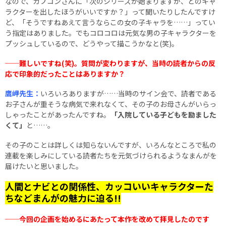
なので、カプコンさんに「次のシリーズが始まりますが、どのキャ
ラクターを出したほうがいいですか？」って聞いたりしたんですけ
ど、「そうですねあえて言うならこの女の子キャラを……」ってい
う指定はありました。でもコロコロは元気な男の子キャラクターを
プッシュしているので、どうやって描こうかなと(笑)。
──難しいですね(笑)。質問が変わりますが、当時の読者からの反
応で印象的だったことはありますか？
鷹岬先生：
いろいろありますが……当時のサイン会で、読者である
お子さんが重そうな病気で来れなくて、その子のお母さんがいらっ
しゃったことがあったんですね。
「入院している子どもを励ました
くて」
と……。
その子のことは詳しくは知らないんですが、いろんなところで私の
連載を楽しみにしている読者たちを元気づけられるようなまんがを
届けたいと思いました。
人間とナビとの関係性、カッコいいキャラクターた
ちなどまんがの魅力に迫る!!
──今回の企画を始めるにあたって本作を改めて拝見したのです