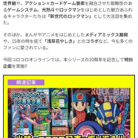
世界観
や、
アクション×カードゲーム要素
を融合させた戦略性のあ
る
ゲームシステム
、
光熱斗
や
ロックマン
をはじめとした魅力あふれ
るキャラクターたちは
「新世代のロックマン」
として大注目を集め
た。
そのほか、まんがやアニメをはじめとした
メディアミックス展開
や、15年の時を経て
「浅草花やしき」
との
コラボ
など、今も多くの
ファンに愛されている。
今回コロコロオンラインでは、本シリーズの20周年を記念して
特別
企画
を実施!!
関連記事