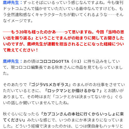
鷹岬先生：
ずっとそばにいるっていう感じなんですよね。今も復刊
ドットコムさんで描かせていただいている最中なんですけども、も
う全然違和感なくキャラクターたちが動いてくれるような……そん
なイメージです。
──もう20年も経ったのかあ……って思いますね。今回「当時の思
い出を振り返る」ということでまんがの始まりに関してお聞きした
いのですが、鷹岬先生が連載を担当されることになった経緯につい
て教えてください！
鷹岬先生：
あの頃は
コロコロGOTTA（※1）
に持ち込みをしてい
て、現コロコロ編集長である秋本さんに作品を見てもらっていまし
た。
そのあたりで
『ゴジラVSメカギラス』
のまんがのお仕事をさせてい
ただいているときに、
「ロックマンとか描けるかな？」
とお誘いが
ありまして、その時はまだ「コンテとかは決まってないから」ぐら
いの話しか聞いていませんでしたね。
秋ぐらいになったら
「カプコンさんの本社に行くからいっしょに来
てください」
みたいな感じで、いつのまにか本決まりになっていま
した。どういう経緯で決まったのかは、じつは僕自身もハッキリと