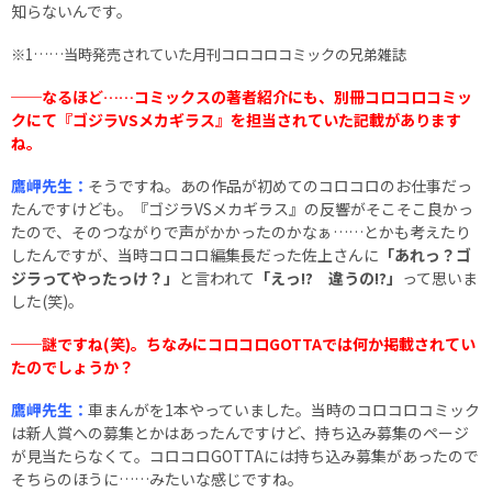
知らないんです。
※1……当時発売されていた月刊コロコロコミックの兄弟雑誌
──なるほど……コミックスの著者紹介にも、別冊コロコロコミッ
クにて『ゴジラVSメカギラス』を担当されていた記載があります
ね。
鷹岬先生：
そうですね。あの作品が初めてのコロコロのお仕事だっ
たんですけども。『ゴジラVSメカギラス』の反響がそこそこ良かっ
たので、そのつながりで声がかかったのかなぁ……とかも考えたり
したんですが、当時コロコロ編集長だった佐上さんに
「あれっ？ゴ
ジラってやったっけ？」
と言われて
「えっ!? 違うの!?」
って思いま
した(笑)。
──謎ですね(笑)。ちなみにコロコロGOTTAでは何か掲載されてい
たのでしょうか？
鷹岬先生：
車まんがを1本やっていました。当時のコロコロコミック
は新人賞への募集とかはあったんですけど、持ち込み募集のページ
が見当たらなくて。コロコロGOTTAには持ち込み募集があったので
そちらのほうに……みたいな感じですね。