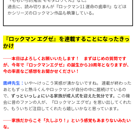
『ももいろ討鬼伝 モモタロウくん』など。
過去に、読み切りまんが『ロックマン11 運命の歯車!!』などほ
かシリーズのロックマン作品も執筆している。
『ロックマン エグゼ』を連載することになったきっ
かけ
──本日はよろしくお願いいたします！ まずはじめの質問です
が、今年で『ロックマンエグゼ』の誕生から20周年となりますが、
今の率直なご感想をお聞かせください！
鷹岬先生：
い
や～けっこう実感が湧かないですね。 連載が終わった
あともずっと熱斗くんやロックマンが自分の中に居続けているの
で、
ずっといっしょにいる家族が成人式を迎えた気分です。
この機
会に昔のファンの人が、『ロックマン エグゼ』を思い出してくれた
り、もういちど注目してくれたら嬉しいかなと思っています。
──家族だからこそ「久しぶり！」という感覚もあまりないみたい
な。