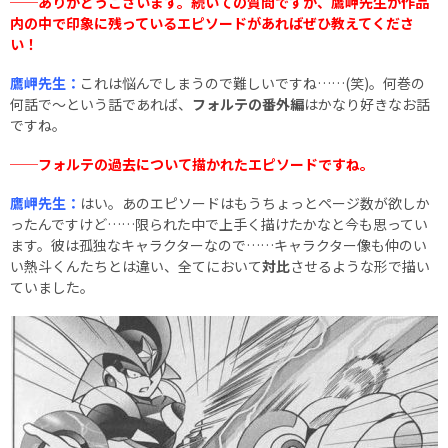
──ありがとうございます。続いての質問ですが、鷹岬先生が作品
内の中で印象に残っているエピソードがあればぜひ教えてくださ
い！
鷹岬先生：
これは悩んでしまうので難しいですね……(笑)。何巻の
何話で～という話であれば、
フォルテの番外編
はかなり好きなお話
ですね。
──フォルテの過去について描かれたエピソードですね。
鷹岬先生：
はい。あのエピソードはもうちょっとページ数が欲しか
ったんですけど……限られた中で上手く描けたかなと今も思ってい
ます。彼は孤独なキャラクターなので……キャラクター像も仲のい
い熱斗くんたちとは違い、全てにおいて
対比
させるような形で描い
ていました。