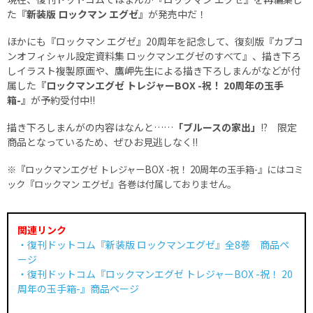
た
『新装版 ロックマン エグゼ』
が発売中だ！
ほかにも『ロックマン エグゼ』20周年を記念して、復刻版『カプコ
ンオフィシャル設定資料集 ロックマンエグゼのすべて』、描き下ろ
しイラスト複製原画や、鷹岬先生による描き下ろしまんがなどが付
属した
『ロックマンエグゼ トレジャーBOX -祝！ 20周年の玉手
箱-』
が予約受付中!!
描き下ろしまんがの内容はなんと……
「ブルースの家出」
!? 限定
商品となっているため、ぜひお見逃しなく!!
※『ロックマンエグゼ トレジャーBOX -祝！ 20周年の玉手箱-』にはコミ
ック『ロックマン エグゼ』各巻は付属しておりません。
関連リンク
・復刊ドットコム『新装版 ロックマンエグゼ』全8巻 商品ペ
ージ
・復刊ドットコム『ロックマンエグゼ トレジャーBOX -祝！ 20
周年の玉手箱-』商品ページ