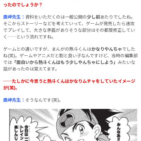
ったのでしょうか？
鷹岬先生：
資料をいただくのは一般公開の
少し前
あたりでしたね。
そこからストーリーなどを考えていって、ゲームが発売したら速攻
でプレイして、大きな矛盾がありそうな部分はその都度修正してい
く……という流れですね。
ゲームとの違いですが、まんがの熱斗くんは
かなりやんちゃ
でした
ね(笑)。ゲームやアニメだと割と良い子なんですけど、当時の編集部
では
「面白いから熱斗くんはもう少しやんちゃにしよう」
みたいな
話があったのは覚えてます。
──たしかに今思うと熱斗くんはかなりムチャをしていたイメージ
が(笑)。
鷹岬先生：
そうなんです(笑)。