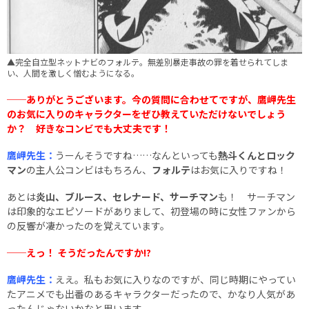
▲完全自立型ネットナビのフォルテ。無差別暴走事故の罪を着せられてしま
い、人間を激しく憎むようになる。
──ありがとうございます。今の質問に合わせてですが、鷹岬先生
のお気に入りのキャラクターをぜひ教えていただけないでしょう
か？ 好きなコンビでも大丈夫です！
鷹岬先生：
うーんそうですね……なんといっても
熱斗くんとロック
マン
の主人公コンビはもちろん、
フォルテ
はお気に入りですね！
あとは
炎山、ブルース、セレナード、サーチマン
も！ サーチマン
は印象的なエピソードがありまして、初登場の時に女性ファンから
の反響が凄かったのを覚えています。
──えっ！ そうだったんですか!?
鷹岬先生：
ええ。私もお気に入りなのですが、同じ時期にやってい
たアニメでも出番のあるキャラクターだったので、かなり人気があ
ったんじゃないかなと思います。