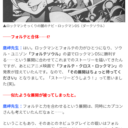
▲ロックマンそっくりの闇のナビ・ロックマンDS（ダークソウル）
──フォルテと合体……!?
鷹岬先生：
はい。ロックマンとフォルテの力がひとつになり、ソウ
ル・ユニゾン
「フォルテソウル」
の姿でロックマンDSに勝利す
る……という展開に合わせてこれまでのストーリーを描いてきたん
ですが、あとにアニメ映画で
「フォルテ・クロス・ロックマン」
の
発表が控えていたんです。なので、
「その展開はちょっと待ってく
ださい」
となりまして。「ストーリーどうしよう！」って思いまし
た(笑)。
──似たような展開が被ってしまったと。
鷹岬先生：
フォルテと力を合わせるという展開は、同時にカプコン
さんも考えていたんだなぁと……。
ということもあり、そのあとのネビュラグレイとの戦いはフォル