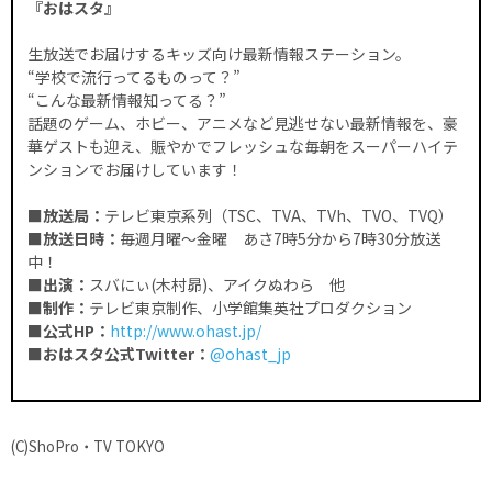
『おはスタ』
生放送でお届けするキッズ向け最新情報ステーション。
“学校で流行ってるものって？”
“こんな最新情報知ってる？”
話題のゲーム、ホビー、アニメなど見逃せない最新情報を、豪
華ゲストも迎え、賑やかでフレッシュな毎朝をスーパーハイテ
ンションでお届けしています！
■放送局：
テレビ東京系列（TSC、TVA、TVh、TVO、TVQ）
■放送日時：
毎週月曜～金曜 あさ7時5分から7時30分放送
中！
■出演：
スバにぃ(木村昴)、アイクぬわら 他
■制作：
テレビ東京制作、小学館集英社プロダクション
■公式HP
：
http://www.ohast.jp/
■おはスタ公式Twitter
：
@ohast_jp
(C)ShoPro・TV TOKYO