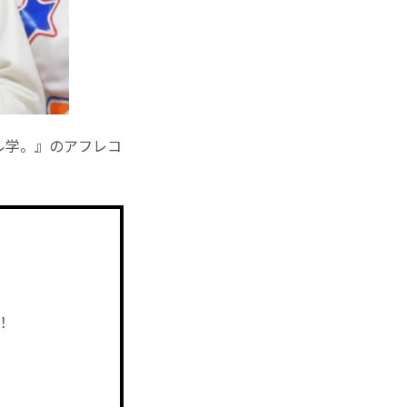
ル学。』のアフレコ
。
！