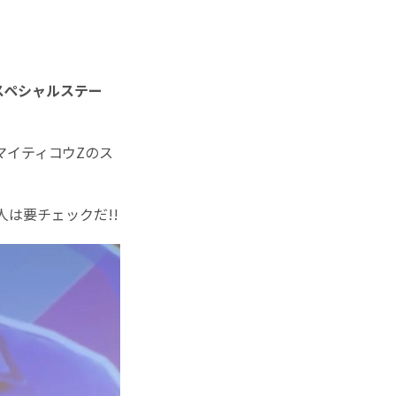
スペシャルステー
マイティコウZのス
は要チェックだ!!