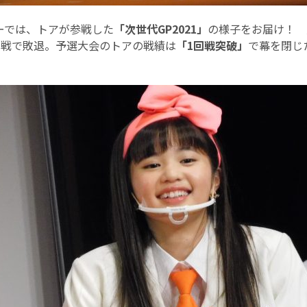
ーでは、トアが参戦した
「次世代GP2021」
の様子をお届け！ 
回戦で敗退。予選大会のトアの戦績は
「1回戦突破」
で幕を閉じ