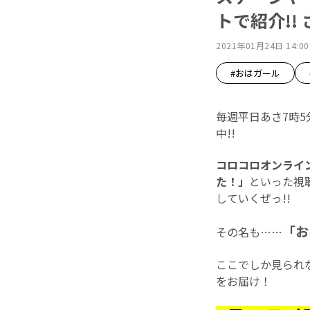
トで紹介!!
2021年01月24日 14:00
#おはガール
毎週平日あさ7時
中!!
コロコロオンライ
た！」
といった視
していくぜっ!!
「お
その名も……
ここでしか見られな
をお届け！