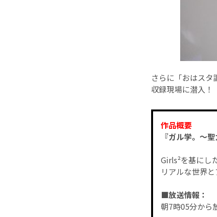
さらに「おはスタ
収録現場に潜入！
作品概要
『ガル学。～聖
Girls²を
リアルな世界と
■放送情報：
朝7時05分か