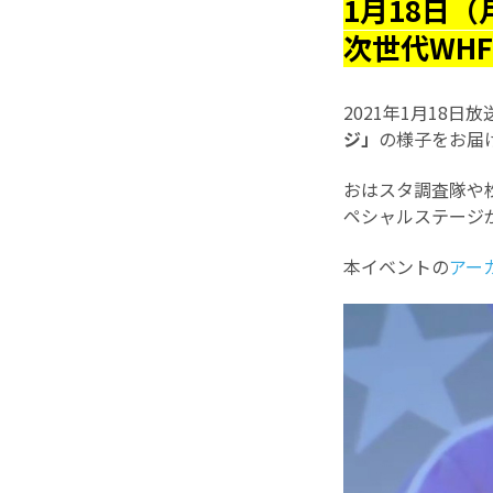
1月18日（
次世代WH
2021年1月18日
ジ」
の様子をお届
おはスタ調査隊や
ペシャルステージ
本イベントの
アー