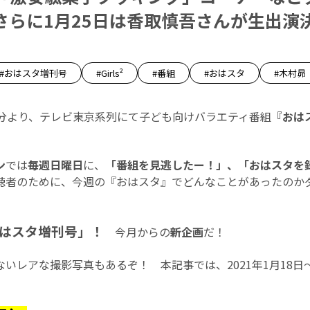
 さらに1月25日は香取慎吾さんが生出演
#おはスタ増刊号
#Girls²
#番組
#おはスタ
#木村昴
5分より、テレビ東京系列にて子ども向けバラエティ番組
『おは
ン
では
毎週日曜日
に、
「番組を見逃したー！」、「おはスタを
聴者のために、今週の『おはスタ』でどんなことがあったのか
はスタ増刊号」！
今月からの
新企画
だ！
いレアな撮影写真もあるぞ！ 本記事では、2021年1月18日