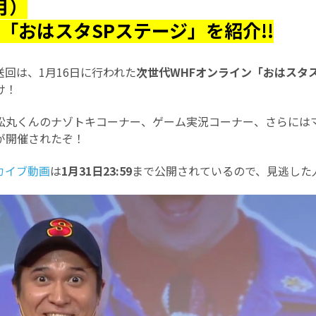
月）
F「おはスタSPステージ」を紹介!!
放送回は、1月16日に行われた
次世代WHFオンライン「おはスタ
け！
松丸くんのナゾトキコーナー、ゲーム実況コーナー、さらには
が開催されたぞ！
カイブ動画
は
1月31日23:59
まで公開されているので、見逃した人