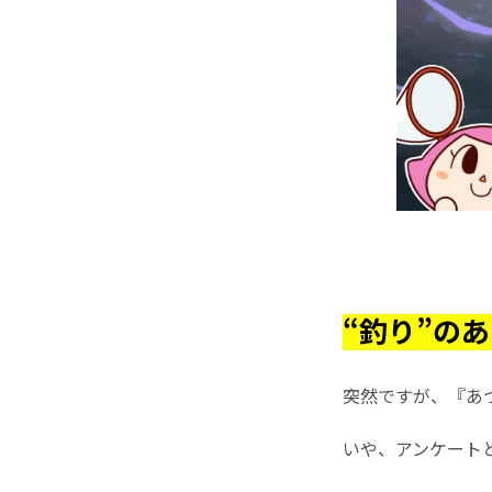
“釣り”の
突然ですが、『あ
いや、アンケート