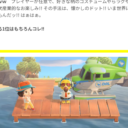
ｗｗ
プレイヤーが任意で、好きな柄のコスチュームやらラグ
産業的なお楽しみ!! その手法は、懐かしのドット!! いま世
んだッ!! はぁはぁ。
る1位はもちろんコレ!!