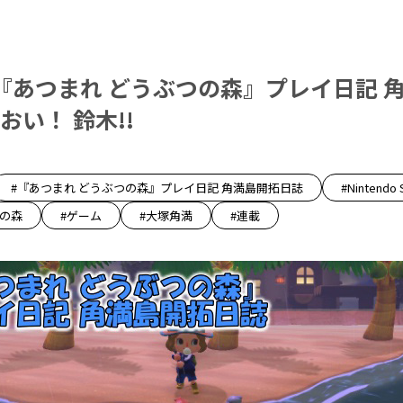
『あつまれ どうぶつの森』プレイ日記 
おい！ 鈴木!!
#『あつまれ どうぶつの森』プレイ日記 角満島開拓日誌
#Nintendo 
つの森
#ゲーム
#大塚角満
#連載