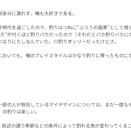
御多分に漏れず、俺も大好きである。
年時代を過ごしたので、釣りはつねに“ふつうの風景”として傍
バカ”が付くほど釣りバカだったので（それだとバカ釣りバカに
れなりにたしなんでいた。川釣りオンリーだったけどさ。
においても、俺のプレイスタイルはかなり釣りに寄ったものに
一部の人が熱狂しているマイデザインについては、まだ一度も
』の釣りは楽しい。
、前述の通り季節などの条件によって釣れる魚が変わってくる