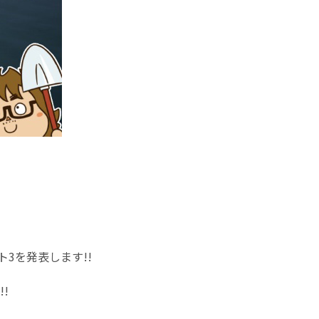
3を発表します!!
!