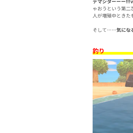
デマシターーー!!!
ゃおうという第二次
人が増殖中ときたも
そして……
気にな
釣り