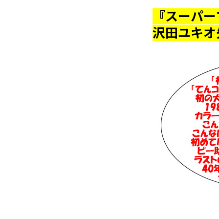
『スーパー
沢田ユキオ