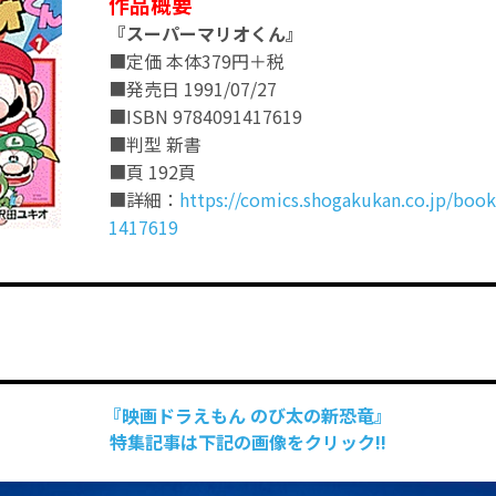
作品概要
『スーパーマリオくん』
■定価 本体379円＋税
■発売日 1991/07/27
■ISBN 9784091417619
■判型 新書
■頁 192頁
■詳細：
https://comics.shogakukan.co.jp/boo
1417619
『映画ドラえもん のび太の新恐竜』
特集記事は下記の画像をクリック!!