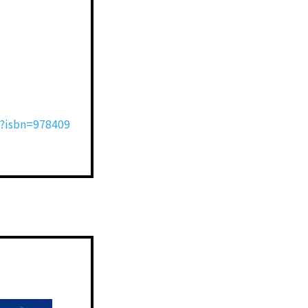
k?isbn=978409