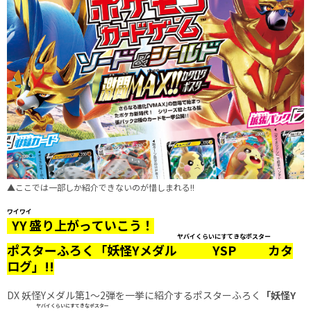
▲ここでは一部しか紹介できないのが惜しまれる!!
ワイワイ
YY
盛り上がっていこう！
ヤバイくらいにすてきなポスター
ポスターふろく「妖怪Yメダル
YSP
カタ
ログ」!!
DX 妖怪Yメダル第1～2弾を一挙に紹介するポスターふろく
「妖怪Y
ヤバイくらいにすてきなポスター