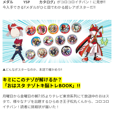
メダル
YSP
カタログ」
がコロコロイチバン！に見参!!
今入手できるYメダルがひと目でわかる超レアポスターだ!!
▲どんなポスターなのか、本誌で確かめろ!!
キミにこのナゾが解けるか？
「おはスタ ナゾトキ脳トレBOOK」!!
月曜日から金曜日の朝7:05よりテレビ東京系列にて放送中のおはス
タで、様々なナゾを出題するひらめき王子松丸くんから、コロコロ
イチバン！読者に挑戦状が届いた！