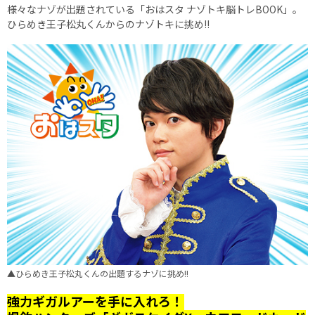
様々なナゾが出題されている「おはスタ ナゾトキ脳トレBOOK」。
ひらめき王子松丸くんからのナゾトキに挑め!!
▲ひらめき王子松丸くんの出題するナゾに挑め!!
強力ギガルアーを手に入れろ！