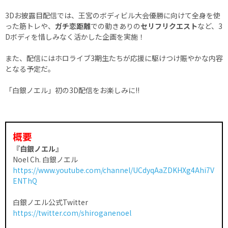
3Dお披露目配信では、王宮のボディビル大会優勝に向けて全身を使
った筋トレや、
ガチ恋距離
での動きありの
セリフリクエスト
など、3
Dボディを惜しみなく活かした企画を実施！
また、配信にはホロライブ3期生たちが応援に駆けつけ賑やかな内容
となる予定だ。
「白銀ノエル」初の3D配信をお楽しみに!!
概要
『白銀ノエル』
Noel Ch. 白銀ノエル
https://www.youtube.com/channel/UCdyqAaZDKHXg4Ahi7V
ENThQ
白銀ノエル公式Twitter
https://twitter.com/shiroganenoel