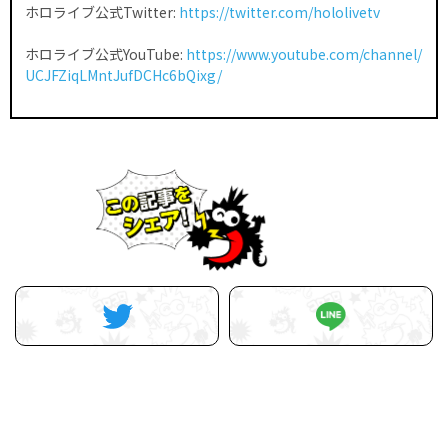
ホロライブ公式Twitter:
https://twitter.com/hololivetv
ホロライブ公式YouTube:
https://www.youtube.com/channel/
UCJFZiqLMntJufDCHc6bQixg/