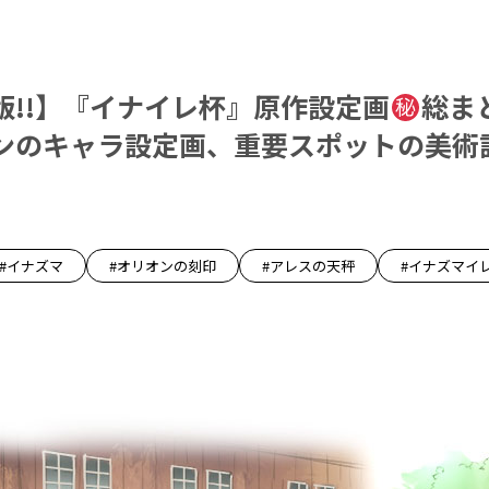
版!!】『イナイレ杯』原作設定画
総ま
ンのキャラ設定画、重要スポットの美術
#イナズマ
#オリオンの刻印
#アレスの天秤
#イナズマイ