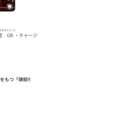
うがチャレンジ
超GR
・チャージ
をもつ「爆殺!!