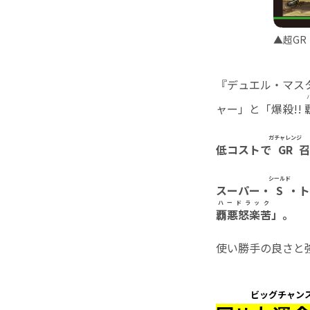
▲超G
『デュエル・マスタ
ャー」と「爆殺!!
ガチャレンジ
低コストで
GR
召
シールド
スーパー・
S
・ト
ハードラック
覇悪怒楽苦
」。
使い勝手の良さと
ビッグチャン