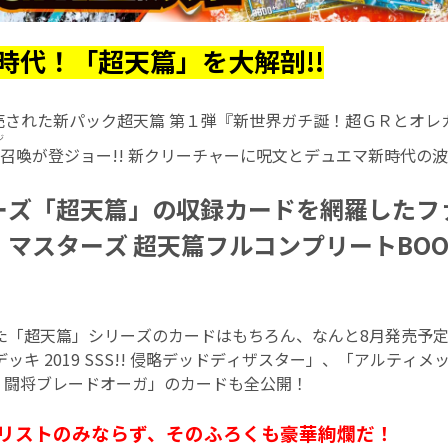
時代！「超天篇」を大解剖!!
発売された新パック超天篇 第１弾『新世界ガチ誕！超ＧＲとオレ
ジ
召喚が登ジョー!! 新クリーチャーに呪文とデュエマ新時代の
ーズ「超天篇」の収録カードを網羅したフ
マスターズ 超天篇フルコンプリートBOO
た「超天篇」シリーズのカードはもちろん、なんと8月発売予
ッキ 2019 SSS!! 侵略デッドディザスター」、「アルティ
勝!! 闘将ブレードオーガ」のカードも全公開！
リストのみならず、そのふろくも豪華絢爛だ！