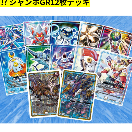
命
!? ジャンボGR12枚デッキ