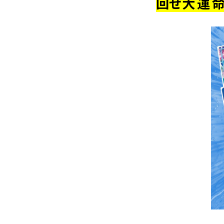
回せ
大運