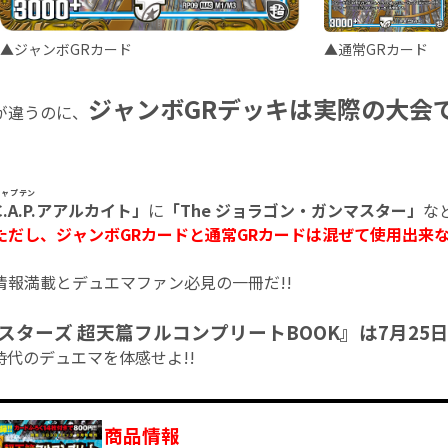
▲ジャンボGRカード
▲通常GRカード
ジャンボGRデッキは実際の大会
が違うのに、
キャプテン
.A.P.
アアルカイト」
に
「The ジョラゴン・ガンマスター」
な
ただし、ジャンボGRカードと通常GRカードは混ぜて使用出来な
情報満載とデュエマファン必見の一冊だ!!
スターズ 超天篇フルコンプリートBOOK』は7月2
代のデュエマを体感せよ!!
商品情報