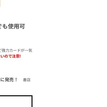
でも使用可
ど強力カードが一気
いので注意!
5日に発売！
書店