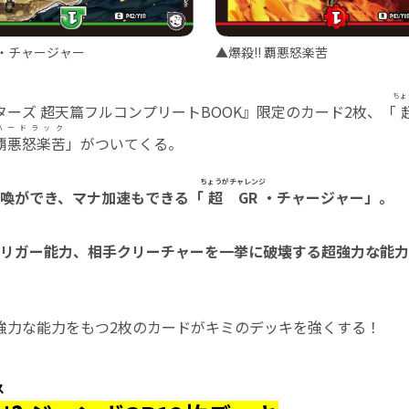
R・チャージャー
▲爆殺!! 覇悪怒楽苦
ちょ
ーズ 超天篇フルコンプリートBOOK』限定のカード2枚、「
ハードラック
覇悪怒楽苦
」がついてくる。
ちょうがチャレンジ
喚ができ、マナ加速もできる「
超GR
・チャージャー」。
リガー能力、相手クリーチャーを一挙に破壊する超強力な能力
強力な能力をもつ2枚のカードがキミのデッキを強くする！
ス