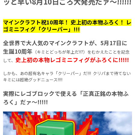
ッと早い8月10日ごろ大発売だァ〜!!!!!!
マインクラフト祝10周年！ 史上初の本物ふろく！ レ
ゴミニフィグ「クリーパー」!!!
全世界で大人気のマインクラフトが、5月17日に
生誕10周年
（キミとどっちが年上だ!!?）をむかえたことを記念
史上初の本物レゴミニフィグがふろくに!!!!!
して、
しかも、あの超有名キャラ「クリーパー」だ!!! クリパまで待てない
キミには超絶グッドニュース!!!!
実際にレゴブロックで使える「正真正銘の本物ふ
ろく」だァ〜!!!!!