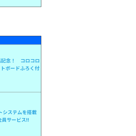
！
活記念！ コロコロ
ートボードふろく付
ストシステムを搭載
全員サービス!!