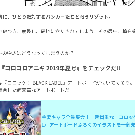
胸に、ひとり敵対するバンカーたちと戦うリゾット。
で傷つき、疲弊し、窮地に立たされてしまう。その最中、
槍を
。
トの物語はどうなってしまうのか？
コロコロアニキ 2019年夏号』をチェックだ!!
『コロッケ！ BLACK LABEL』アートボードが付いてくるぞ
集合した超豪華なアートボードだ。
主要キャラ全員集合！ 超貴重な『コロッケ！ 
L』アートボードふろくのイラストを一部