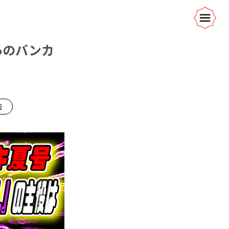
あのバンカ
画