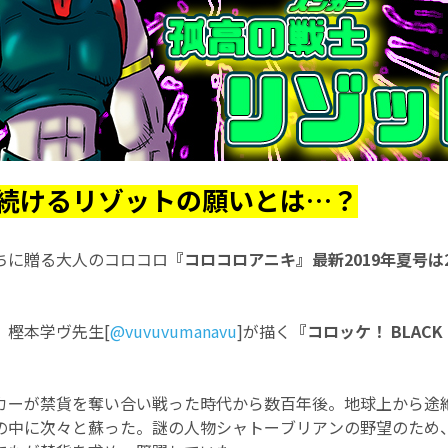
続けるリゾットの願いとは…？
ちに贈る大人のコロコロ
『コロコロアニキ』最新2019年夏号は2
、樫本学ヴ先生[
@vuvuvumanavu
]が描く
『コロッケ！ BLACK
カーが禁貨を奪い合い戦った時代から数百年後。地球上から途
の中に次々と蘇った。謎の人物シャトーブリアンの野望のため