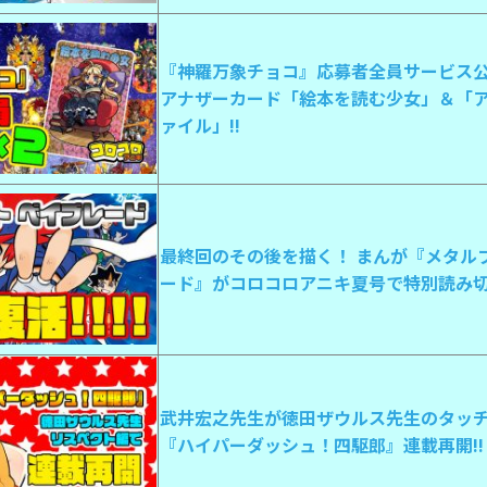
『神羅万象チョコ』応募者全員サービス公
アナザーカード「絵本を読む少女」＆「
ァイル」!!
最終回のその後を描く！ まんが『メタル
ード』がコロコロアニキ夏号で特別読み切
武井宏之先生が徳田ザウルス先生のタッ
『ハイパーダッシュ！四駆郎』連載再開!!