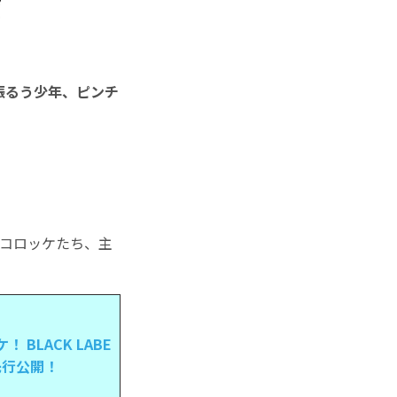
振るう少年、ピンチ
。コロッケたち、主
BLACK LABE
先行公開！