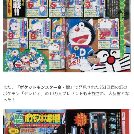
また、
『ポケットモンスター金・銀』
で発見された251匹目の幻の
ポケモン「セレビィ」の10万人プレゼントも実施され、大反響とな
った!!