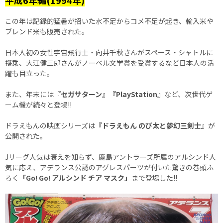
平成6年編(1994年)
この年は記録的猛暑が招いた水不足からコメ不足が起き、輸入米や
ブレンド米も販売された。
日本人初の女性宇宙飛行士・向井千秋さんがスペース・シャトルに
搭乗、大江健三郎さんがノーベル文学賞を受賞するなど日本人の活
躍も目立った。
また、年末には
『セガサターン』『PlayStation』
など、次世代ゲ
ーム機が続々と登場!!
ドラえもんの映画シリーズは
『ドラえもん のび太と夢幻三剣士』
が
公開された。
Jリーグ人気は衰えを知らず、鹿島アントラーズ所属のアルシンド人
気に応え、アデランス公認のアグレスパーツが付いた驚きの巻頭ふ
ろく
「Go! Go! アルシンド チア マスク」
まで登場した!!