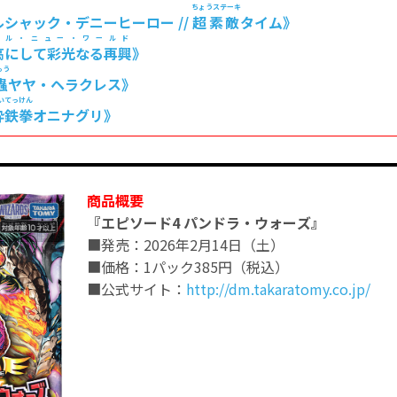
ちょうステーキ
ルシャック・デニーヒーロー //
超素敵
タイム》
ール・ニュー・ワールド
高にして彩光なる再興
》
ゅう
蟲
ヤヤ・ヘラクレス》
いてっけん
砕鉄拳
オニナグリ》
商品概要
『エピソード4 パンドラ・ウォーズ』
■発売：2026年2月14日（土）
■価格：1パック385円（税込）
■公式サイト：
http://dm.takaratomy.co.jp/