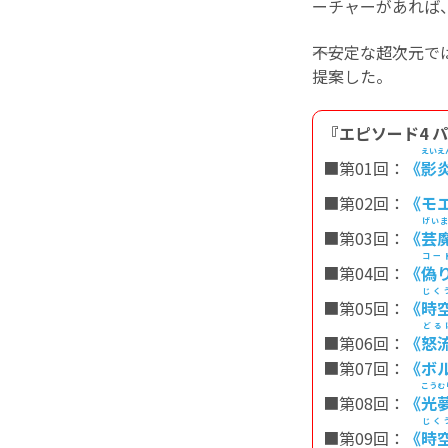
ーチャーがあれば
――不安定な超次
提案した。
『エピソード4 
えいえ
■第01回：
《
影
■第02回：
《モ
げい
■第03回：
《
芸
コー
■第04回：
《
偽
じく
■第05回：
《
時
どる
■第06回：
《
怒
■第07回：
《ボ
こうむ
■第08回：
《
光
じく
■第09回：
《
時