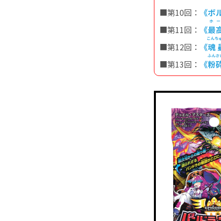
■第10回：
《ボ
ホ
■第11回：
《
最
こんち
■第12回：
《
魂
ふんさ
■第13回：
《
粉