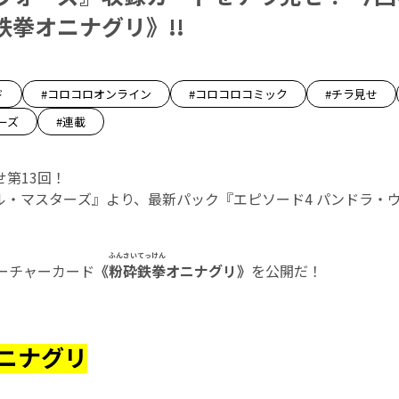
鉄拳オニナグリ》!!
ド
#コロコロオンライン
#コロコロコミック
#チラ見せ
ーズ
#連載
第13回！
ル・マスターズ』より、最新パック『エピソード4 パンドラ・ウ
ふんさいてっけん
リーチャーカード
《
粉砕鉄拳
オニナグリ》
を公開だ！
ニナグリ