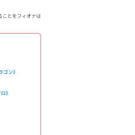
。
ることをフィオナは
ラゴン》
マロ》