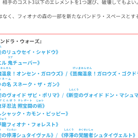
、相手のコスト3以下のエレメントを1つ選び、破壊してもよい
元ではなく、フィオナの森の一部を新たなパンドラ・スペースとす
パンドラ・ウォーズ』
ん
炎
のリュウセイ・シャドウ》
ラブ
エル
鬼
チューバー》
まおんせん
げいまおんせん
魔温泉
！オンセン・ガロウズ》/《
芸魔温泉
！ガロウズ・ゴクド
ドネーム
りの名
スネーク・ザ・ガン》
う
しんくう
空
のヴォイド ザビ・ポリマ》
/
《
新空
のヴォイド ドン・マシュ
げにんぽう
テレポート
じゅつ
流牙忍法
照宝闘
の
術
》
ルシャック・カモン・ピッピー》
りゅう
夢龍
フィオナ・フォレスト》
う
ていたい
しんくう
かくせいしゃ
空
の
停滞
シュタイヴァル》
/
《
停滞
の
覚醒者
シュタイヴェルト》