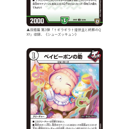
▲双極篇 第3弾「†ギラギラ†煌世主と終葬のQ
X!!」収録、《シューズッキュン》