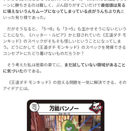
ーンに勝ちきるのは難しく、ぶん回りがすごいだけで
最低値は見る
に堪えないうんちムーブになってしまっている点がうんちぶり丸
と
いった有り様であった。
だがそうなると、「5→8」も「3→5」も生かせそうにないという
ことになり、《ハッター・ルピア》かと目されていた《王道ダチ モ
ンキッド》のスペックがそもそも怪しいということになってしま
う。どうにかして《王道ダチ モンキッド》のスペックを発揮できる
コンセプトにたどり着けないものだろうか？
そう考えた私は思索の果てに、
まだ試していない領域があること
に気づいた
のである。
《王道ダチ モンキッド》の抱える問題を一気に解決できる、その
アイデアとは。