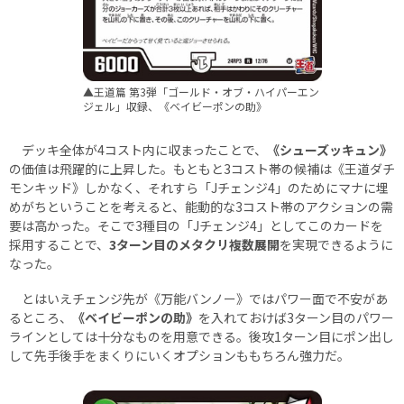
▲王道篇 第3弾「ゴールド・オブ・ハイパーエン
ジェル」収録、《ベイビーポンの助》
デッキ全体が4コスト内に収まったことで、
《シューズッキュン》
の価値は飛躍的に上昇した。もともと3コスト帯の候補は《王道ダチ
モンキッド》しかなく、それすら「Jチェンジ4」のためにマナに埋
めがちということを考えると、能動的な3コスト帯のアクションの需
要は高かった。そこで3種目の「Jチェンジ4」としてこのカードを
採用することで、
3ターン目のメタクリ複数展開
を実現できるように
なった。
とはいえチェンジ先が《万能バンノー》ではパワー面で不安があ
るところ、
《ベイビーポンの助》
を入れておけば3ターン目のパワー
ラインとしては十分なものを用意できる。後攻1ターン目にポン出し
して先手後手をまくりにいくオプションももちろん強力だ。