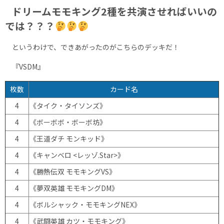
ドリームモモキング2種を共演させればいいの
では？？？
というわけで、できあがったのがこちらのデッキだ！
『VSDM』
枚数
カード名
4
《タイク・タイソンズ》
4
《ボーボボ・ボーボ坊》
4
《王道ダチ モンキッド》
4
《キャンベロ <レッゾ.Star>》
4
《勝熱伝双 モモキングVS》
4
《夢双英雄 モモキングDM》
4
《ボルシャック・モモキングNEX》
4
《武闘英雄 カツ・モモキング》