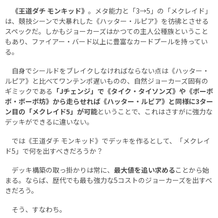
《王道ダチ モンキッド》
。メタ能力と「3→5」の「メクレイド」
は、競技シーンで大暴れした《ハッター・ルピア》を彷彿とさせる
スペックだ。しかもジョーカーズはかつての主人公種族ということ
もあり、ファイアー・バード以上に豊富なカードプールを持ってい
る。
自身でシールドをブレイクしなければならない点は《ハッター・
ルピア》と比べてワンテンポ遅いものの、自然ジョーカーズ固有の
ギミックである
「Jチェンジ」で《タイク・タイソンズ》や《ボーボ
ボ・ボーボ坊》から走らせれば《ハッター・ルピア》と同様に3ター
ン目の「メクレイド5」が可能
ということで、これはさすがに強力な
デッキができるに違いない。
では《王道ダチ モンキッド》でデッキを作るとして、「メクレイ
ド5」で何を出すべきだろうか？
デッキ構築の取っ掛かりは常に、
最大値を追い求める
ことから始
まる。ならば、歴代でも最も強力な5コストのジョーカーズを出すべ
きだろう。
そう、すなわち。