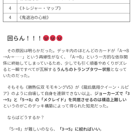
4
《トレジャー・マップ》
4
《鬼退治の心絵》
回らん！！！
その原因は明らかだった。デッキ内のほとんどのカードが「A→B
→A→……」という再帰性がなく、「A→B」という一方的な依存関
係に終始してしまっているため、少しでも引く順番やめくりがズレ
ると一瞬ですべてが瓦解する
うんちのトランプタワー状態
となって
いたのだった。
そもそも《勝熱伝双 モモキングVS》が《龍后凰翔クイーン・ルピ
ア》のように自壊して自身を連鎖できない以上、
ジョーカーズで「3
→5」と「5→8」の「メクレイド」を同居させるのは構造上難しい
というのがこのデッキ構築によって得られた知見だった。
ならばどうするか？
「5→8」が難しいのなら、
「3→5」に絞ればいい
。