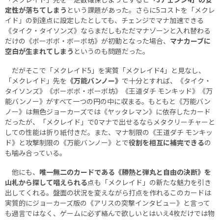
定性が落ちてしまう
という課題があった。さらに5コストを「メクレ
イド」の到達点に設定したとしても、チェンジでマナ加速できる
《タイク・タイソンズ》ならまだしもただマナゾーンと入れ替わる
だけの《ボーボボ・ボーボ坊》が初動となった場合、
マナカーブに
空白が生まれてしまう
というのも問題だった。
だがそこで「メクレイド5」を実質「メクレイド4」と見なし、
「メクレイド」先を
《万能バンノー》
で十分とすれば、《タイク・
タイソンズ》《ボーボボ・ボーボ坊》《王道ダチ モンキッド》《万
能バンノー》がすべて一つの円の中に収まる。もともと《万能バン
ノー》は無色ジョーカーズでは《ヤッタレマン》に依存したカード
だったが、「メクレイド」で0マナで出せるならメタクリーチャーと
しての性能は折り紙付きだ。また、マナ制限の《王道ダチ モンキッ
ド》と攻撃制限の《万能バンノー》とで
役割を相互に補完できる
の
も噛み合っている。
他にも、
唯一無二のカードである《勝熱と弾丸と自由の決断》を
山札から探して唱えられる
点も「メクレイド」の新たな魅力を引き
出してくれる。盤面の状況を変えながら打点を作れるこのカードは
実質的にジョーカーズ版の《アリスの突撃インタビュー》と言って
も過言ではなく、ゲームに必ず絡んで欲しいとはいえ4枚だけでは物