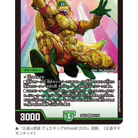
▲「王道vs邪道 デュエキングWDreaM 2025」収録、《王道ダチ
モンキッド》