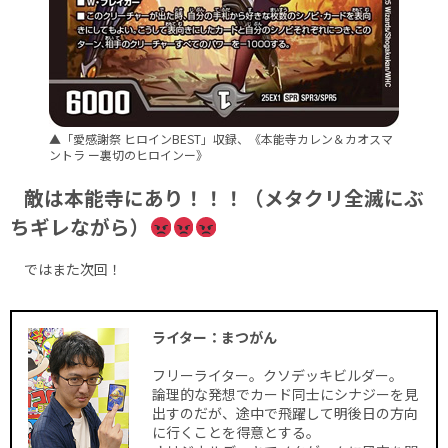
▲「愛感謝祭 ヒロインBEST」収録、《本能寺カレン＆カオスマ
ントラ ー裏切のヒロインー》
敵は本能寺にあり！！！（メタクリ全滅にぶ
ちギレながら）
ではまた次回！
ライター：まつがん
フリーライター。クソデッキビルダー。
論理的な発想でカード同士にシナジーを見
出すのだが、途中で飛躍して明後日の方向
に行くことを得意とする。