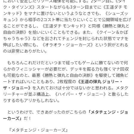
において安定したリソース確保を可能にする。2ターン目に《タイ
ク・タイソンズ》スタートながらも3ターン目までに《王道ダチ モ
ンキッド》をマナに置けないというようなときでも、《シューズッ
キュン》から相手の2コスト帯に当たりにいくことで公開領域を広げ
ることができるし、《王道ダチ モンキッド》と同様《勝熱と弾丸と
自由の決断》を拾いにいくこともできる。また、《クイーン＆かぼ
ちゃうちゃう》などを出されてチェンジを封じられた状態でマナを
伸ばしたい際にも、《オラオラ・ジョーカーズ》という択がとれる
のは非常にありがたい。
もちろんこれだけだといつまで経ってもゲームに勝てないので何
らかのフィニッシャーが必要だが、デッキを掘る力も強くマナ回収
も可能なのと、最悪《勝熱と弾丸と自由の決断》を駆使して雑魚ビ
ートすればいいこともあり、2枚程度の
《王道の弾丸 ジョリー・
ザ・ジョニー》
を入れておけば十分ではないかと思われる。メタク
リーチャーが並ぶ構造上、《ハイパー・ザ・ジョニー》と散らした
りするのもアリかもしれない。
というわけで、できあがったのがこちらの
「メタチェンジ・ジョ
ーカーズ」
だ！
『メタチェンジ・ジョーカーズ』