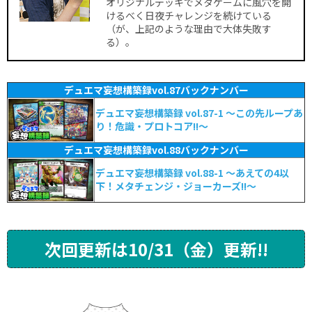
オリジナルデッキでメタゲームに風穴を開
けるべく日夜チャレンジを続けている
（が、上記のような理由で大体失敗す
る）。
デュエマ妄想構築録vol.87バックナンバー
デュエマ妄想構築録 vol.87-1 ～この先ループあ
り！危識・プロトコア!!～
デュエマ妄想構築録vol.88バックナンバー
デュエマ妄想構築録 vol.88-1 ～あえての4以
下！メタチェンジ・ジョーカーズ!!～
次回更新は10/31（金）更新!!