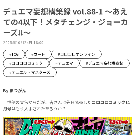
デュエマ妄想構築録 vol.88-1 ～あえ
ての4以下！メタチェンジ・ジョーカ
ーズ!!～
2025年10月24日 18:00
#TCG
#カード
#コロコロオンライン
#コロコロコミック
#デュエマ
#デュエマ妄想構築録
#デュエル・マスターズ
By まつがん
恒例の宣伝からだが、皆さんは先日発売した
コロコロコミック11
月号
はもう入手されただろうか？