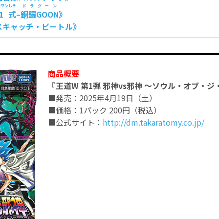
ロワン
しき
ドラグーン
1
式
–
銅鑼GOON
》
スキャッチ・ビートル》
商品概要
『王道W 第1弾 邪神vs邪神 ～ソウル・オブ・
■発売：2025年4月19日（土）
■価格：1パック 200円（税込）
■公式サイト：
http://dm.takaratomy.co.jp/