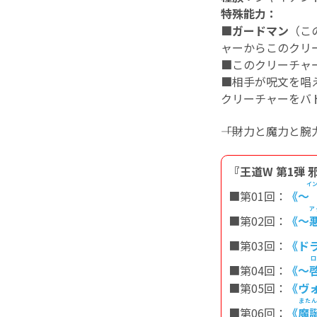
特殊能力：
■ガードマン
（こ
ャーからこのクリ
■
このクリーチャ
■
相手が呪文を唱
クリーチャーをバ
――「財力と魔力と
『王道W 第1弾
イ
■第01回：
《～
ア
■第02回：
《～
■第03回：
《ド
■第04回：
《～
■第05回：
《ヴ
また
■第06回：
《
魔