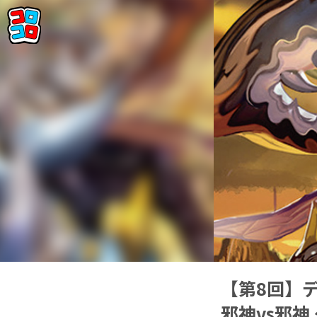
【第8回】デ
邪神vs邪