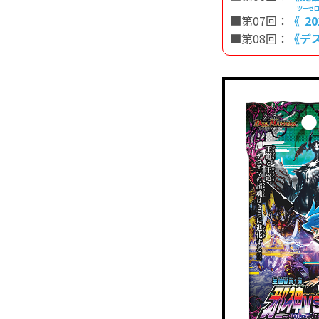
ツーゼ
■第07回：
《
20
■
第08回：
《デ