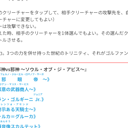
のクリーチャーをタップして、相手クリーチャーの攻撃先を、
ーチャーに変更してもよい）
ーは攻撃できない。
えた時、相手のクリーチャーを1体選んでもよい。その選んだ
トルさせる。
腕力。3つの力を併せ持った世紀のトリニティ、それがゴルファン
 邪神vs邪神 ～ソウル・オブ・ジ・アビス～』
ンフェルノ・クルーエル・ロマノフ・サーガ
邪眼帝
～》
クアン・マリス・サービス
悪意の武器商人
～》
ジュニア
ラン・ゴルギーニ
Jr.
》
ロレンツォ・アセンド
啓示ある天騎士
～》
ォルカ＝グルーカ》
んおんぞう
誕音像
スカルテット》