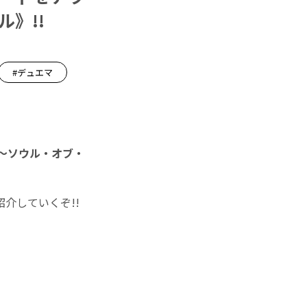
》!!
#デュエマ
神 ～ソウル・オブ・
介していくぞ!!