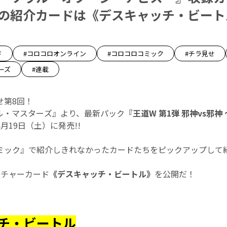
回の紹介カードは《デスキャッチ・ビートル
ド
#コロコロオンライン
#コロコロコミック
#チラ見せ
ーズ
#連載
せ第8回！
エル・マスターズ』より、最新パック
『王道W 第1弾 邪神vs邪
4月19日（土）に発売!!
ミック』で紹介しきれなかったカードたちをピックアップして紹
ーチャーカード
《デスキャッチ・ビートル》
を公開だ！
チ・ビートル