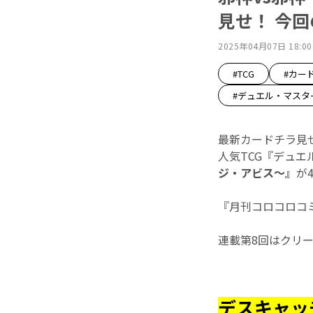
見せ！ 今
2025年04月07日 18:00
#TCG
#カー
#デュエル・マスタ
最新カードチラ見
人気TCG『デュ
ジ・アビス～』
が
『月刊コロコロコ
連載第8回はクリ
デスキャッ