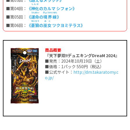
■第03回：
《
超
えるメラッチ》
しんか
■第04回：
《
神化
のカルマ シフォン》
うんめい
きょうかいせん
■第05回：
《
運命
の
境界線
》
せいろう
みこ
■第06回：
《
蒼狼
の
巫女
ツクヨミテラス》
商品概要
『天下夢双!!デュエキングDreaM 2024』
■発売：2024年10月19日（土）
■価格：1パック 550円（税込）
■公式サイト：
http://dm.takaratomy.c
o.jp/