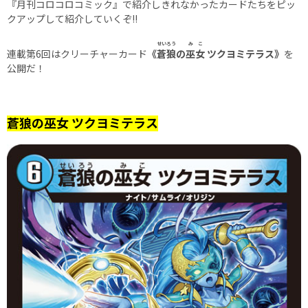
『月刊コロコロコミック』で紹介しきれなかったカードたちをピッ
クアップして紹介していくぞ!!
せいろう
みこ
連載第6回はクリーチャーカード
《
蒼狼
の
巫女
ツクヨミテラス》
を
公開だ！
蒼狼の巫女 ツクヨミテラス