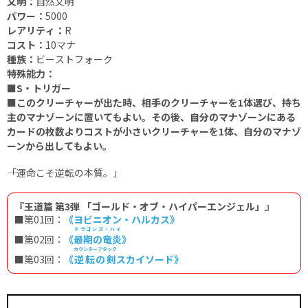
文明：
自然文明
パワー：
5000
レアリティ：
R
コスト：
10マナ
種族：
ビーストフォーク
特殊能力：
■S・トリガー
■このクリーチャーが出た時、相手のクリーチャーを1体選び、持ち
主のマナゾーンに置いてもよい。その後、自分のマナゾーンにある
カードの枚数よりコストが小さいクリーチャーを1体、自分のマナゾ
ーンから出してもよい。
――「運命こそ逆転の本質。」
『王道篇 第3弾 「ゴールド・オブ・ハイパーエンジェル」』
■第01回：
《ヨビニオン・ハルカス》
ドラゴンズ・ハイ
■第02回：
《
最期の竜炎
》
カウンターアタック
■第03回：
《
逆転の剣
スカイソード》