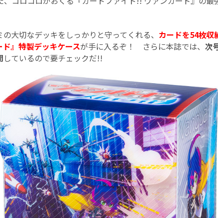
た、コロコロがおくる『カードファイト!! ヴァンガード』の最
ミの大切なデッキをしっかりと守ってくれる、
カードを54枚収
ガード』特製デッキケース
が手に入るぞ！ さらに本誌では、
次
開
しているので要チェックだ!!