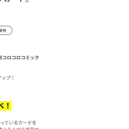
新号
刊コロコロコミック
アップ！
べ！
持っているカードを