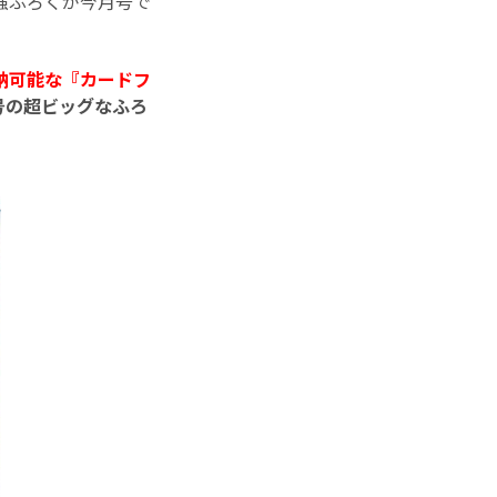
強ふろくが今月号で
納可能な『カードフ
号の超ビッグなふろ