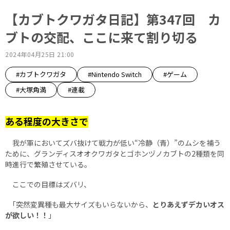
【カブトクワガタ日記】第347回 カ
ブトの交配、ここに来て割り切る
2024年04月25日 21:00
#カブトクワガタ
#Nintendo Switch
#ゲーム
#大塚角満
#連載
ある程度の大きさで
我が軍においてズバ抜けて戦力が低い“冷静（青）”のムシを補う
ために、グランディスオオクワガタとゴホンヅノカブトの2種類を同
時進行で繁殖させている。
ここでの目標はズバリ、
｢突然変異種も最大サイズもいらないから、
とりあえずデカいオス
が欲しい！！
｣