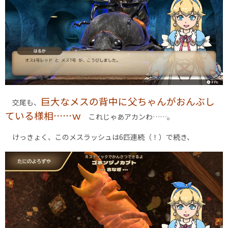
巨大なメスの背中に父ちゃんがおんぶし
交尾も、
ている様相……ｗ
これじゃあアカンわ……。
けっきょく、このメスラッシュは6匹連続（！）で続き、