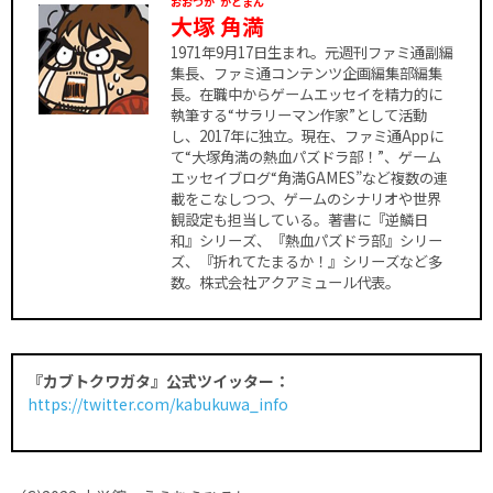
おおつか
かどまん
大塚
角満
1971年9月17日生まれ。元週刊ファミ通副編
集長、ファミ通コンテンツ企画編集部編集
長。在職中からゲームエッセイを精力的に
執筆する“サラリーマン作家”として活動
し、2017年に独立。現在、ファミ通Appに
て“大塚角満の熱血パズドラ部！”、ゲーム
エッセイブログ“角満GAMES”など複数の連
載をこなしつつ、ゲームのシナリオや世界
観設定も担当している。著書に『逆鱗日
和』シリーズ、『熱血パズドラ部』シリー
ズ、『折れてたまるか！』シリーズなど多
数。株式会社アクアミュール代表。
『カブトクワガタ』公式ツイッター：
https://twitter.com/kabukuwa_info