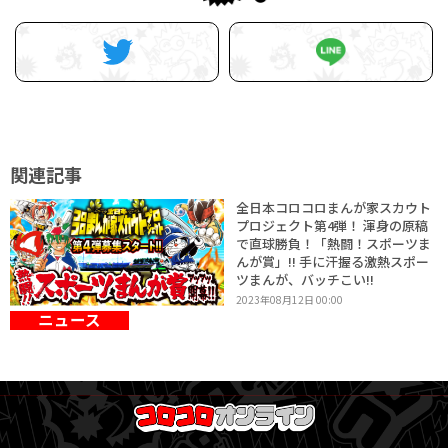
関連記事
全日本コロコロまんが家スカウト
プロジェクト第4弾！ 渾身の原稿
で直球勝負！「熱闘！スポーツま
んが賞」!! 手に汗握る激熱スポー
ツまんが、バッチこい!!
2023年08月12日 00:00
ニュース