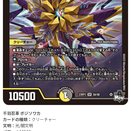
千羽忍革 ボジソワカ
カードの種類：
クリーチャー
文明：
光/闇文明