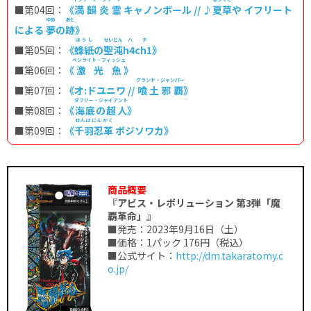
■第04回：
《
満韻炎霊
キャノンボール // ♪
夏草
や イフリート
ゆめ
あと
による
夢
の
跡
》
ほうし
せいとん
ハチ
■第05回：
《
蜂紙
の
聖沌
h4ch1
》
ペンライト・フィッシュ
■第06回：
《
激光魚
》
グランド・ジャンパー
■第07回：
《オ:ドユニワ //
喰土邪覇
》
ダフリー・ジャイアント
■第08回：
《
海底の超人
》
せんばにんかく
■第09回：
《
千羽忍革
ボジソワカ》
商品概要
『アビス・レボリューション 第3弾「魔
覇革命」』
■発売：2023年9月16日（土）
■価格：1パック 176円（税込）
■公式サイト：
http://dm.takaratomy.c
o.jp/