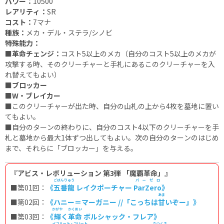
パワー：
10500
レアリティ：
SR
コスト：
7マナ
種族：
メカ・デル・ステラ/シノビ
特殊能力：
■革命チェンジ：
コスト5以上のメカ（自分のコスト5以上のメカが
攻撃する時、そのクリーチャーと手札にあるこのクリーチャーを入
れ替えてもよい）
■ブロッカー
■W・ブレイカー
■
このクリーチャーが出た時、自分の山札の上から4枚を墓地に置い
てもよい。
■
自分のターンの終わりに、自分のコスト4以下のクリーチャーを手
札と墓地から最大1体ずつ出してもよい。次の自分のターンのはじめ
まで、それらに「ブロッカー」を与える。
『アビス・レボリューション 第3弾 「魔覇革命」』
ごばんりゅう
パーゼロ
■第01回：
《
五番龍
レイクポーチャー
ParZero
》
あま
■第02回：
《ハニー＝マーガニー //「こっちは
甘
いぞー」》
かがや
かくめい
■第03回：
《
輝
く
革命
ボルシャック・フレア》
イフリート・フリート
なつくさ