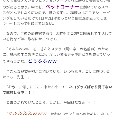
リカで見るメガショッピングセンターのそれに勝るとも劣らないも
ペットコーナー
のがあると思う。中でも、
に割いているスペー
スがとんでもなく広いので、世の犬飼い、猫飼いはここでショッピ
ングをしているだけで1日や2日はあっという間に過ぎ去ってしま
う……と言っても過言ではない。
なので、生粋の愛猫家であり、現在もネコ2匹に囲まれて生活して
いる俺などは、取材にかこつけて、
｢ぐふふｗｗｗ るーさんとステラ（飼いネコの名前ね）のため
に、舶来のネコおやつとか、珍しいオモチャや爪とぎを買っていっ
どぅふふｗｗ
てやろうかな。
｣
↑こんな野望を密かに抱いていた。いつもなら、コレに感づいた
たっちー先生に、
｢おめー、何しにここに来たんや！！
ネコグッズばかり見てない
で取材しろや！！！
｣
と毒づかれていたところ。しかし、今回はだなぁ……！
ぐふふふふｗｗｗ
｢
かわいいセンちゃんのために、ネコご