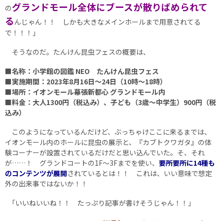
グランドモール全体にブースが散りばめられて
の
る
んじゃん！！ しかも大きなメインホールまで用意されてる
で！！！｣
そうなのだ。たんけん昆虫フェスの概要は、
■名称：小学館の図鑑 NEO たんけん昆虫フェス
■実施期間：2023年8月16日～24日（10時～18時）
■場所：イオンモール幕張新都心 グランドモール内
■料金：大人1300円（税込み）、子ども（3歳～中学生）900円（税
込み）
このようになっているんだけど、ぶっちゃけここに来るまでは、
イオンモール内のホールに昆虫の展示と、『カブトクワガタ』の体
験コーナーが設置されているだけだと思い込んでいた。そ、それ
が……！ グランドコートの1F～3Fまでを使い、
要所要所に14種も
のコンテンツが展開
されているとは！！ これは、いい意味で想定
外の出来事ではないか！！
｢いいねいいね！！ たっぷり記事が書けそうじゃん！！｣