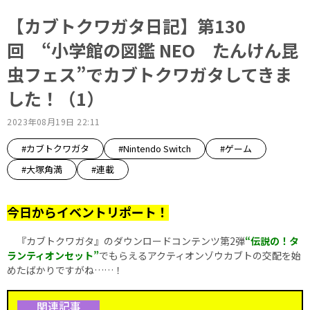
【カブトクワガタ日記】第130
回 “小学館の図鑑 NEO たんけん昆
虫フェス”でカブトクワガタしてきま
した！（1）
2023年08月19日 22:11
#カブトクワガタ
#Nintendo Switch
#ゲーム
#大塚角満
#連載
今日からイベントリポート！
『カブトクワガタ』のダウンロードコンテンツ第2弾
“伝説の！タ
ランティオンセット”
でもらえるアクティオンゾウカブトの交配を始
めたばかりですがね……！
関連記事