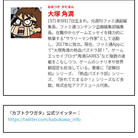
おおつか
かどまん
大塚
角満
1971年9月17日生まれ。元週刊ファミ通副編
集長、ファミ通コンテンツ企画編集部編集
長。在職中からゲームエッセイを精力的に
執筆する“サラリーマン作家”として活動
し、2017年に独立。現在、ファミ通Appに
て“大塚角満の熱血パズドラ部！”、ゲーム
エッセイブログ“角満GAMES”など複数の連
載をこなしつつ、ゲームのシナリオや世界
観設定も担当している。著書に『逆鱗日
和』シリーズ、『熱血パズドラ部』シリー
ズ、『折れてたまるか！』シリーズなど多
数。株式会社アクアミュール代表。
『カブトクワガタ』公式ツイッター：
https://twitter.com/kabukuwa_info