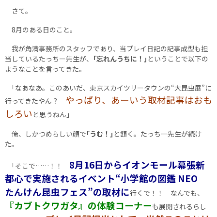
さて。
8月のある日のこと。
我が角満事務所のスタッフであり、当プレイ日記の記事成型も担
当しているたっちー先生が、
｢忘れんうちに！｣
ということで以下の
ようなことを言ってきた。
｢なあなあ。このあいだ、東京スカイツリータウンの“大昆虫展”に
やっぱり、あーいう取材記事はおも
行ってきたやん？
しろい
と思うねん｣
俺、しかつめらしい顔で
｢うむ！｣
と頷く。たっちー先生が続け
た。
8月16日からイオンモール幕張新
｢そこで……！！
都心で実施されるイベント“小学館の図鑑 NEO
たんけん昆虫フェス”の取材に
行くで！！ なんでも、
『カブトクワガタ』の体験コーナー
も展開されるらし