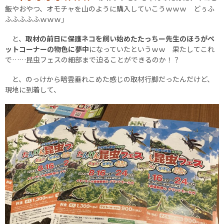
飯やおやつ、オモチャを山のように購入していこうｗｗｗ どぅふ
ふふふふふｗｗｗ｣
と、
取材の前日に保護ネコを飼い始めたたっちー先生のほうがペ
ットコーナーの物色に夢中
になっていたというｗｗ 果たしてこれ
で……昆虫フェスの細部まで迫ることができるのか！？
と、のっけから暗雲垂れこめた感じの取材行脚だったんだけど、
現地に到着して、