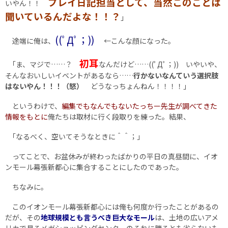
プレイ日記担当として、当然このことは
いやん！！
聞いているんだよな！！？
｣
((ﾟДﾟ；))
途端に俺は、
←こんな顔になった。
初耳
｢ま、マジで……？
なんだけど……((ﾟДﾟ；)) いやいや、
そんなおいしいイベントがあるなら……
行かないなんていう選択肢
はないやん！！！（怒）
どうなっちょんねん！！！！｣
というわけで、
編集でもなんでもないたっちー先生が調べてきた
情報をもとに
俺たちは取材に行く段取りを練った。結果、
｢なるべく、空いてそうなときに＾＾；｣
ってことで、お盆休みが終わったばかりの平日の真昼間に、イオ
ンモール幕張新都心に集合することにしたのであった。
ちなみに。
このイオンモール幕張新都心には俺も何度か行ったことがあるの
だが、その
地球規模とも言うべき巨大なモール
は、土地の広いアメ