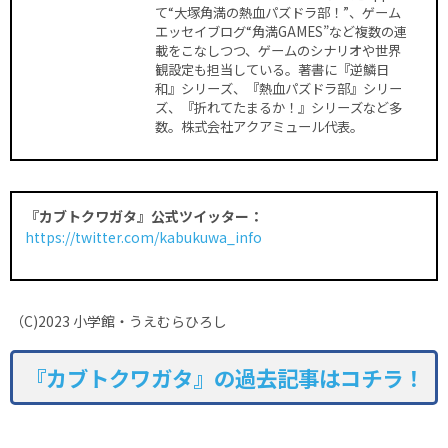
て“大塚角満の熱血パズドラ部！”、ゲーム
エッセイブログ“角満GAMES”など複数の連
載をこなしつつ、ゲームのシナリオや世界
観設定も担当している。著書に『逆鱗日
和』シリーズ、『熱血パズドラ部』シリー
ズ、『折れてたまるか！』シリーズなど多
数。株式会社アクアミュール代表。
『カブトクワガタ』公式ツイッター：
https://twitter.com/kabukuwa_info
（C)2023 小学館・うえむらひろし
『カブトクワガタ』の過去記事はコチラ！