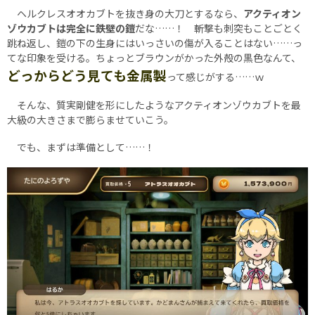
ヘルクレスオオカブトを抜き身の大刀とするなら、
アクティオン
ゾウカブトは完全に鉄壁の鎧
だな……！ 斬撃も刺突もことごとく
跳ね返し、鎧の下の生身にはいっさいの傷が入ることはない……っ
てな印象を受ける。ちょっとブラウンがかった外殻の黒色なんて、
どっからどう見ても金属製
って感じがする……ｗ
そんな、質実剛健を形にしたようなアクティオンゾウカブトを最
大級の大きさまで膨らませていこう。
でも、まずは準備として……！