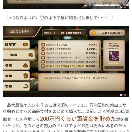
いつものように、谷のよろず屋に顔を出しまして……！！
最大最強のムシを作るには必須のアイテム、万能伝説の幼虫エサ
を始めとする超高級食材をまとめて購入だ。以前、よろず屋の5倍買
200万円くらい軍資金を貯めた
取セールを利用して
話を書
いたけど、そのときの努力のおかげでまだお金は潤沢にあるのだｗ
ｗ なのでとりあえず、もっとも高価な万能伝説の幼虫エサも……3