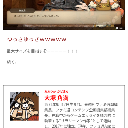
ゆっさゆっさｗｗｗｗｗ
最大サイズを目指すぞーーーーー！！！
続く。
おおつか
かどまん
大塚
角満
1971年9月17日生まれ。元週刊ファミ通副編
集長、ファミ通コンテンツ企画編集部編集
長。在職中からゲームエッセイを精力的に
執筆する“サラリーマン作家”として活動
し、2017年に独立。現在、ファミ通Appに