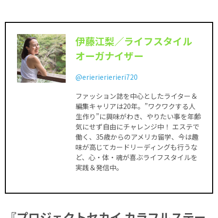
伊藤江梨／ライフスタイル
オーガナイザー
@erierierierieri720
ファッション誌を中心としたライター＆
編集キャリアは20年。”
ワクワクする人
生作り”に興味がわき、やりたい事を年齢
気にせず
自由にチャレンジ中！ エステで
働く、35歳からのアメリカ留学、今は趣
味が高じてカー
ドリーディングも行うな
ど、心・体・魂が喜ぶライフスタイルを
実
践＆発信中。
『プロジェクトセカイ カラフルステー