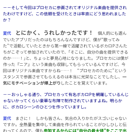
－－そして今回はプロセカに参画されてオリジナル楽曲を提供され
たわけですけど、この依頼を受けたときは率直にどう思われました
か？
とにかく、うれしかったです！
夏代
個人的にも遊ん
でいたアプリだったのはもちろんなんですけど、僕が“歌ってみ
た”で活動していたときから第一線で活躍されているボカロPさんた
ちがこぞって参加されていたので、｢そこに、自分の曲を提供できる
のか……！｣と、ちょっと夢見心地になりました。プロセカには僕が
作った『ニア』という楽曲も収録してもらっているんですけど、今
回はオリジナル楽曲ですからね……！ “プロセカのために”という
スタンスで参画させてもらえるのは本当に光栄なことでしたし、
一
気にモチベーションが爆上がり
したことを覚えています。
－－おっしゃる通り、プロセカって有名ボカロPを網羅しているんじ
ゃないかってくらい豪華な布陣で制作されていますよね。明らか
に、ボカロシーンのひとつを作っていますし。
夏代
まさに！ しかも皆さん、気合の入りかたがスゴいじゃない
ですか。全熱量を集中して楽曲を作られていることがひしひしと伝
わってくるので、僕も
参加するからには“自分の最大値”をここで出