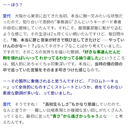
－－ほう？
夏代
大阪から東京に出てきた当初、本当に無一文みたいな状態だ
ったので、知り合いで恩師の“事務員G”さんというキーボード奏者
の自宅に居候していたんです。それこそ、屋根裏部屋に転がり込む
ような感じで。その生活は2ヵ月くらい続いたんですけど、毎日悶々
と、
｢俺、本当に歌と音楽が好きで飛び出してきたけど……やってい
けんのかなー！？｣
なんてネガティブなことばかり考えていました。
ですので、そのころの気持ちを描いた歌詞、
｢好きな事選んだんだ
胸を張ればいいって わかってるわかってる繰り返した｣
というところ
は、個人的にめちゃくちゃ印象深いです。本当に、
当時の僕の頭の
中で巡っていた言葉をそのまま叩きつけた感じ
なので。
－－その箇所に象徴されると思うんですけど、『フロムトーキョ
ー』って全体的にものすごくストレートというか、奇をてらわない
素直な歌詞が多いな、って思いました。
夏代
そうですね！
“高校生らしさ”もかなり意識
していたので、
なんと言うか……難しい比喩表現とか複雑な言い回しがたくさん入
ってくると、最初に言った
“青さ”から遠ざかっちゃう
よな……と考
えたんです。