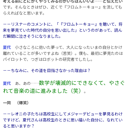
考える前にとにかくやってみるのがいちばんいいよ……と伝えたい
です。そんなときはぜひ、近くで『フロムトーキョー』を流しても
らえればなと思います。
－－リスナーのコメントに、「『フロムトーキョー』を聴いて、将
来を夢見ていた時代の自分を思い出した」というのがあって、読ん
だ瞬間に泣きそうになりました。
夏代
小さなころに抱いた夢って、大人になったいまの自分とかけ
離れていることが多いですよね（苦笑）。僕も、最初に夢見たのは
パイロットで、つぎはロボットの研究者でしたし。
－－ちなみに、その道を目指さなかった理由は？
数学が壊滅的にできなくて、やさぐ
夏代
あ、あの……
れて音楽の道に進みました（笑）
。
一同 （爆笑）
－－レオニの子たちは高校生にしてメジャーデビューを夢見るわけ
ですけど、夏代さんは高校生のときに思い描いた自分に、なれてい
ると思いますか？