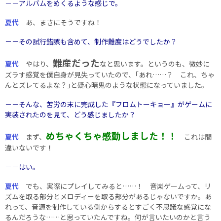
－－アルバムをめくるような感じで。
夏代
あ、まさにそうですね！
－－その試行錯誤も含めて、制作難度はどうでしたか？
難産だった
夏代
やはり、
なと思います。というのも、微妙に
ズラす感覚を僕自身が見失っていたので、｢あれ……？ これ、ちゃ
んとズレてるよな？｣と疑心暗鬼のような状態になっていました。
－－そんな、苦労の末に完成した『フロムトーキョー』がゲームに
実装されたのを見て、どう感じましたか？
めちゃくちゃ感動しました！！
夏代
まず、
これは間
違いないです！
－－はい。
夏代
でも、実際にプレイしてみると……！ 音楽ゲームって、リ
ズムを取る部分とメロディーを取る部分があるじゃないですか。あ
れって、音源を制作している側からするとすごく不思議な感覚にな
るんだろうな……と思っていたんですね。何が言いたいのかと言う