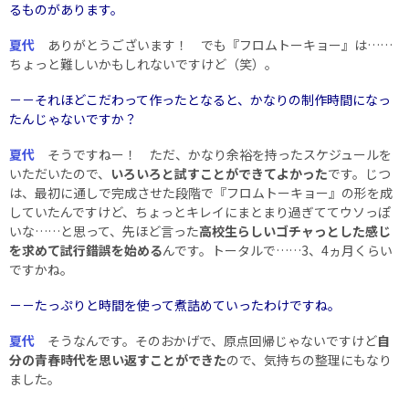
るものがあります。
夏代
ありがとうございます！ でも『フロムトーキョー』は……
ちょっと難しいかもしれないですけど（笑）。
－－それほどこだわって作ったとなると、かなりの制作時間になっ
たんじゃないですか？
夏代
そうですねー！ ただ、かなり余裕を持ったスケジュールを
いただいたので、
いろいろと試すことができてよかった
です。じつ
は、最初に通しで完成させた段階で『フロムトーキョー』の形を成
していたんですけど、ちょっとキレイにまとまり過ぎててウソっぽ
いな……と思って、先ほど言った
高校生らしいゴチャっとした感じ
を求めて試行錯誤を始める
んです。トータルで……3、4ヵ月くらい
ですかね。
－－たっぷりと時間を使って煮詰めていったわけですね。
夏代
そうなんです。そのおかげで、原点回帰じゃないですけど
自
分の青春時代を思い返すことができた
ので、気持ちの整理にもなり
ました。