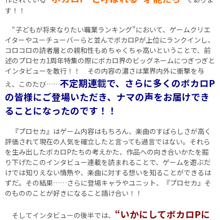
す！！
“子どもが将来なりたい職業ランキング”において、ゲームクリエ
イターやユーチューバーらと並んでボカロPが上位にランクインし、
コロコロの読者層との親和性もめちゃくちゃ高いということで、前
述のプロセカ1周年特集の際にボカロ界のビッグネームにつぎつぎと
インタビューを敢行！！ その内容の濃さは業界内外に衝撃を与
不定期連
載
で、さらに多くのボカロP
え、このたび……
の皆様にご登場いただき、ナマの声をお届けでき
ることになったのです！！
『プロセカ』はゲーム内容はもちろん、楽曲のすばらしさが高く
評価されて現在の人気を確立したと言っても過言ではない。それら
を生み出したボカロPたちの考えかた、作品への向き合いかたを掘
り下げたこのインタビュー連載を読まれることで、ゲームを遊ぶだ
けでは知りえない情熱や、楽曲に対する想いを知ることができるは
ずだ。その結果……さらに登場キャラやユニット、『プロセカ』そ
のもののことが好きになること請け合い！！
“いかにしてボカロPに
そしてインタビューの後半では、