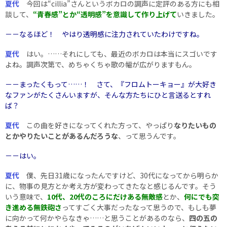
夏代
今回は“cillia”さんというボカロの調声に定評のある方にも相
談して、
“青春感”とか“透明感”を意識して作り上げて
いきました。
－－なるほど！ やはり透明感に注力されていたわけですね。
夏代
はい。……それにしても、最近のボカロは本当にスゴいです
よね。調声次第で、めちゃくちゃ歌の幅が広がりますもん。
－－まったくもって……！ さて、『フロムトーキョー』が大好き
なファンがたくさんいますが、そんな方たちにひと言送るとすれ
ば？
夏代
この曲を好きになってくれた方って、やっぱり
なりたいもの
とかやりたいことがあるんだろうな
、って思うんです。
－－はい。
夏代
僕、先日31歳になったんですけど、30代になってから明らか
に、物事の見方とか考え方が変わってきたなと感じるんです。そう
いう意味で、
10代、20代のころにだけある無敵感
とか、
何にでも突
き進める無鉄砲さ
ってすごく大事だったなって思うので、もしも夢
に向かって何かやらなきゃ……と思うことがあるのなら、
四の五の