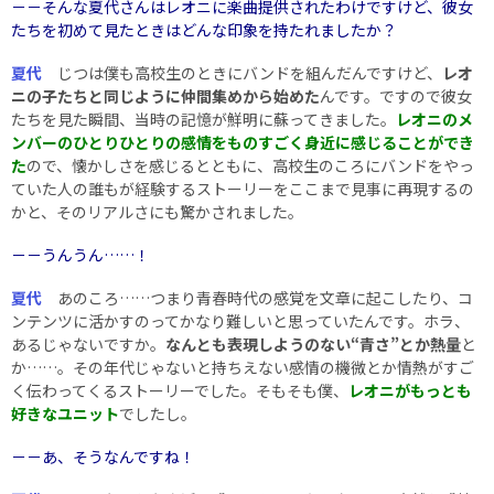
－－そんな夏代さんはレオニに楽曲提供されたわけですけど、彼女
たちを初めて見たときはどんな印象を持たれましたか？
夏代
じつは僕も高校生のときにバンドを組んだんですけど、
レオ
ニの子たちと同じように仲間集めから始めた
んです。ですので彼女
たちを見た瞬間、当時の記憶が鮮明に蘇ってきました。
レオニのメ
ンバーのひとりひとりの感情をものすごく身近に感じることができ
た
ので、懐かしさを感じるとともに、高校生のころにバンドをやっ
ていた人の誰もが経験するストーリーをここまで見事に再現するの
かと、そのリアルさにも驚かされました。
－－うんうん……！
夏代
あのころ……つまり青春時代の感覚を文章に起こしたり、コ
ンテンツに活かすのってかなり難しいと思っていたんです。ホラ、
あるじゃないですか。
なんとも表現しようのない“青さ”とか熱量
と
か……。その年代じゃないと持ちえない感情の機微とか情熱がすご
く伝わってくるストーリーでした。そもそも僕、
レオニがもっとも
好きなユニット
でしたし。
－－あ、そうなんですね！