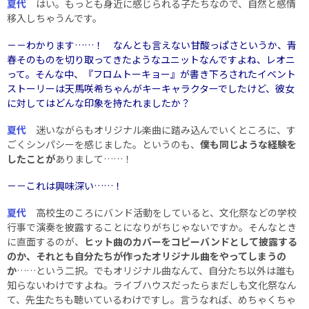
夏代
はい。もっとも身近に感じられる子たちなので、自然と感情
移入しちゃうんです。
－－わかります……！ なんとも言えない甘酸っぱさというか、青
春そのものを切り取ってきたようなユニットなんですよね、レオニ
って。そんな中、『フロムトーキョー』が書き下ろされたイベント
ストーリーは天馬咲希ちゃんがキーキャラクターでしたけど、彼女
に対してはどんな印象を持たれましたか？
夏代
迷いながらもオリジナル楽曲に踏み込んでいくところに、す
ごくシンパシーを感じました。というのも、
僕も同じような経験を
したことが
ありまして……！
－－これは興味深い……！
夏代
高校生のころにバンド活動をしていると、文化祭などの学校
行事で演奏を披露することになりがちじゃないですか。そんなとき
に直面するのが、
ヒット曲のカバーをコピーバンドとして披露する
のか、それとも自分たちが作ったオリジナル曲をやってしまうの
か
……という二択。でもオリジナル曲なんて、自分たち以外は誰も
知らないわけですよね。ライブハウスだったらまだしも文化祭なん
て、先生たちも聴いているわけですし。言うなれば、めちゃくちゃ