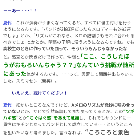
－－あー……！！
夏代
これが演奏がうまくなってくると、すべてに理由付けを行う
ようになるんです。｢バンドが2拍3連だったらメロディーも2拍3連
でしょ」とか、｢リズムがこれなら、メロの譜割りもそれに合わせる
べきでしょ｣とかとか。暗黙の了解に沿うようになるんですね。でも
高校生のときに作っていた曲って、そういうもんじゃなかった
な
｢ここ、こうしたほ
と。感覚とか閃きだけで作って、仲間と
うがおもろいんちゃう？？｣なんていう挑戦が随所
にあった
気がするんです。……って、興奮して関西弁出ちゃいま
した。スミマセン（苦笑）。
－－いえいえ、続けてください！
夏代
細かいところなんですけど、
Aメロのリズムが微妙に噛み合っ
ていない
とか、サビで突然転調してまた戻ってくるとか、この
“ツギ
ハギ感”
とか
“ちぐはぐ感”をあえて意識
し、それでもサウンドに一
貫性はキチンとあってバンドとして成立している……というところ
“ころころと景色
を狙いたいなと考えました。言うなれば、