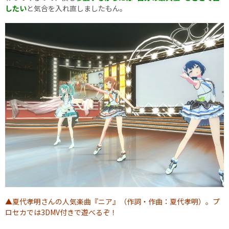
したい
と気合を入れ直しましたもん。
▲夏代孝明さんの人気楽曲『ニア』（作詞・作曲：夏代孝明）。プ
ロセカでは3DMV付きで遊べるぞ！