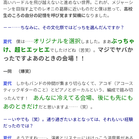
高いハードルを飛び越えないと進めない世界。これが、メジャーシ
ーンを目指す上でのレオニの葛藤に近いものだと僕は思って、
高校
生のころの自分の記憶を呼び覚ます契機に
なりました。
－－……ちなみに、その文化祭ではどっちを選んだんですか？
オリジナルを選択
ぶっちゃ
夏代
僕は……
しました。まあ
け、超ヒエッヒエ
マジでヤバか
でしたけどね（苦笑）。
ったですよあのときの会場！！
一同 （爆笑）
夏代
しかもバンドの仲間が集まり切らなくて、アコギ（アコース
ティックギターのこと）とピアノとボーカルという、編成で踏み切
あんなに冷えてる会場、後にも先にも
ったんです！
あのときだけ
だと思いますよ……（笑）。
－－いやでも（笑）。通り過ぎたいまとなっては、それもいい経験
だったのでは？
夏代
そうですね……。演者とリスナーにはけっこう温度差がある