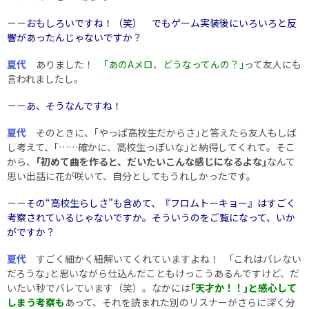
－－おもしろいですね！（笑） でもゲーム実装後にいろいろと反
響があったんじゃないですか？
夏代
ありました！
｢あのAメロ、どうなってんの？｣
って友人にも
言われましたし。
－－あ、そうなんですね！
夏代
そのときに、｢やっぱ高校生だからさ｣と答えたら友人もしば
し考えて、｢……確かに、高校生っぽいな｣と納得してくれて。そこ
から、
｢初めて曲を作ると、だいたいこんな感じになるよな｣
なんて
思い出話に花が咲いて、自分としてもうれしかったです。
－－その“高校生らしさ”も含めて、『フロムトーキョー』はすごく
考察されているじゃないですか。そういうのをご覧になって、いか
がですか？
夏代
すごく細かく紐解いてくれていますよね！ ｢これはバレない
だろうな｣と思いながら仕込んだこともけっこうあるんですけど、だ
いたい秒でバレています（笑）。なかには
｢天才か！！｣と感心して
しまう考察も
あって、それを読まれた別のリスナーがさらに深く分