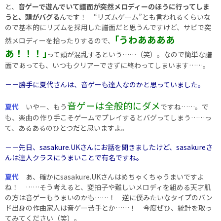
と、
音ゲーで遊んでいて譜面が突然メロディーのほうに行ってしま
うと、頭がバグる
んです！ “リズムゲーム”とも言われるくらいな
ので基本的にリズムを採用した譜面だと思うんですけど、サビで突
｢うわああああ
然メロディーを拾ったりするので、
あ！！！｣
って頭が混乱するという……（笑）。なので簡単な譜
面であっても、いつもクリアーできずに終わってしまいます……。
－－勝手に夏代さんは、音ゲーも達人なのかと思っていました。
音ゲーは全般的にダメ
夏代
いやー、もう
ですね……。で
も、楽曲の作り手こそゲームでプレイするとバグってしまう……っ
て、あるあるのひとつだと思いますよ。
－－先日、sasakure.UKさんにお話を聞きましたけど、sasakureさ
んは達人クラスにうまいことで有名ですね。
夏代
あ、確かにsasakure.UKさんはめちゃくちゃうまいですよ
ね！ ……そう考えると、変拍子や難しいメロディを組める天才肌
の方は音ゲーもうまいのかも……！ 逆に僕みたいなタイプのバン
ド出身の作曲家人は音ゲー苦手とか……！ 今度ぜひ、統計を取っ
てみてください（笑）。