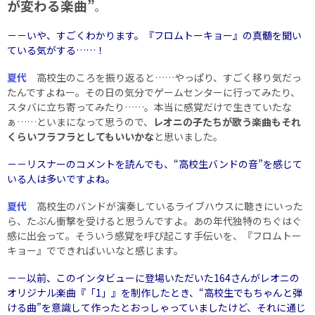
が変わる楽曲”
。
－－いや、すごくわかります。『フロムトーキョー』の真髄を聞い
ている気がする……！
夏代
高校生のころを振り返ると……やっぱり、すごく移り気だっ
たんですよねー。その日の気分でゲームセンターに行ってみたり、
スタバに立ち寄ってみたり……。本当に感覚だけで生きていたな
ぁ……といまになって思うので、
レオニの子たちが歌う楽曲もそれ
くらいフラフラとしてもいいかな
と思いました。
－－リスナーのコメントを読んでも、“高校生バンドの音”を感じて
いる人は多いですよね。
夏代
高校生のバンドが演奏しているライブハウスに聴きにいった
ら、たぶん衝撃を受けると思うんですよ。あの年代独特のちぐはぐ
感に出会って。そういう感覚を呼び起こす手伝いを、『フロムトー
キョー』でできればいいなと感じます。
－－以前、このインタビューに登場いただいた164さんがレオニの
オリジナル楽曲『「1」』を制作したとき、“高校生でもちゃんと弾
ける曲”を意識して作ったとおっしゃっていましたけど、それに通じ