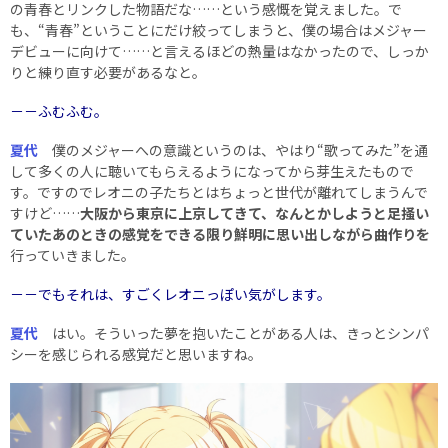
の青春とリンクした物語だな……という感慨を覚えました。で
も、“青春”ということにだけ絞ってしまうと、僕の場合はメジャー
デビューに向けて……と言えるほどの熱量はなかったので、しっか
りと練り直す必要があるなと。
－－ふむふむ。
夏代
僕のメジャーへの意識というのは、やはり“歌ってみた”を通
して多くの人に聴いてもらえるようになってから芽生えたもので
す。ですのでレオニの子たちとはちょっと世代が離れてしまうんで
すけど……
大阪から東京に上京してきて、なんとかしようと足掻い
ていたあのときの感覚をできる限り鮮明に思い出しながら曲作りを
行っていきました。
－－でもそれは、すごくレオニっぽい気がします。
夏代
はい。そういった夢を抱いたことがある人は、きっとシンパ
シーを感じられる感覚だと思いますね。