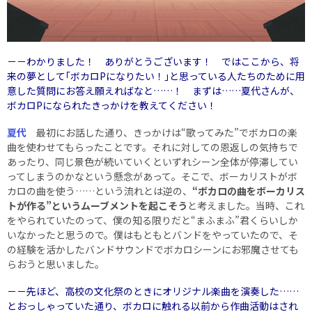
－－わかりました！ ありがとうございます！ ではここから、将
来の夢として｢ボカロPになりたい！｣と思っている人たちのために用
意した質問にお答え願えればなと……！ まずは……夏代さんが、
ボカロPになられたきっかけを教えてください！
夏代
最初にお話した通り、きっかけは“歌ってみた”でボカロの楽
曲を使わせてもらったことです。それに対しての恩返しの気持ちで
あったり、同じ景色が続いていくといずれシーン全体が停滞してい
ってしまうのかなという懸念があって。そこで、ボーカリストがボ
カロの曲を使う……という流れとは逆の、
“ボカロの曲をボーカリス
トが作る”というムーブメントを起こそう
と考えました。当時、これ
をやられていたのって、僕の知る限りだと“まふまふ”君くらいしか
いなかったと思うので。僕はもともとバンドをやっていたので、そ
の経験を活かしたバンドサウンドでボカロシーンにお邪魔させても
らおうと思いました。
－－先ほど、高校の文化祭のときにオリジナル楽曲を演奏した……
とおっしゃっていた通り、ボカロに触れる以前から作曲活動はされ