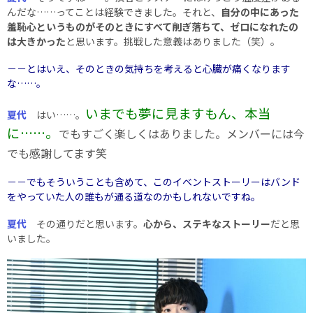
んだな……ってことは経験できました。それと、
自分の中にあった
羞恥心というものがそのときにすべて削ぎ落ちて、ゼロになれたの
は大きかった
と思います。挑戦した意義はありました（笑）。
－－とはいえ、そのときの気持ちを考えると心臓が痛くなります
な……。
いまでも夢に見ますもん、本当
夏代
はい……。
に……。
でもすごく楽しくはありました。メンバーには今
でも感謝してます笑
－－でもそういうことも含めて、このイベントストーリーはバンド
をやっていた人の誰もが通る道なのかもしれないですね。
夏代
その通りだと思います。
心から、ステキなストーリー
だと思
いました。