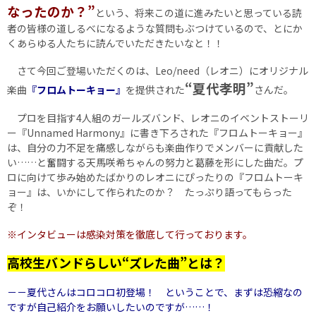
なったのか？”
という、将来この道に進みたいと思っている読
者の皆様の道しるべになるような質問もぶつけているので、とにか
くあらゆる人たちに読んでいただきたいなと！！
さて今回ご登場いただくのは、Leo/need（レオニ）にオリジナル
“夏代孝明”
楽曲
『フロムトーキョー』
を提供された
さんだ。
プロを目指す4人組のガールズバンド、レオニのイベントストーリ
ー『Unnamed Harmony』に書き下ろされた『フロムトーキョー』
は、自分の力不足を痛感しながらも楽曲作りでメンバーに貢献した
い……と奮闘する天馬咲希ちゃんの努力と葛藤を形にした曲だ。プ
ロに向けて歩み始めたばかりのレオニにぴったりの『フロムトーキ
ョー』は、いかにして作られたのか？ たっぷり語ってもらった
ぞ！
※インタビューは感染対策を徹底して行っております。
高校生バンドらしい“ズレた曲”とは？
－－夏代さんはコロコロ初登場！ ということで、まずは恐縮なの
ですが自己紹介をお願いしたいのですが……！