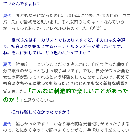
ていたんですよね？
夏代
まともな形になったのは、2016年に発表したボカロの『ユニ
バース』が最初だと思います。それ以前のものは……なんていう
か、ちょっと恥ずかしいレベルのものでした（苦笑）。
－－夏代さんはボーカリストでもありますけど、ボカロは文字通
り、初音ミクを始めとするバーチャルシンガーが歌うわけですよ
ね。それに対しては、どう思われたんですか？
夏代
難易度……ということだけを考えれば、自分で作った曲を自
分で歌うのがもっとも手っ取り早いです。でも、自分が作った曲を
女性の声が歌ってくれるという経験をしてこなかったので、
初めて
初音ミクちゃんに歌ってもらったときはとんでもなく新鮮な感慨
を
｢こんなに刺激的で楽しいことがあった
覚えました。
のか！｣
と思うくらいに。
－－操作は難しくなかったですか？
夏代
難しかったです！ かなり専門的な発音記号があったりする
ので、とにかくネットで調べまくりながら、手探りで作業をしてい