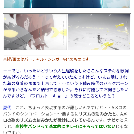
※MV画面はバーチャル・シンガーver.のものです。
－－でも、いったいどういう人生経験をしたらこんなステキな歌詞
が紡げるんだろう……って考えていたんですけど、いまお話しされ
た着の身着のままで上京して……という下積み時代のバックボーン
があるからなんだと納得できました。それに付随してお聞きしたい
んですけど、『フロムトーキョー』の聴きどころというと？
夏代
これ、ちょっと表現するのが難しいんですけど……Aメロの
バンドのシンコペーション……要するに
リズムの刻みかたと、Aメ
ロの歌のリズムの刻みかたが微妙にズレている
んです。ナゼかと言
うと、
高校生バンドって基本的にキレイにそろってはいない
じゃな
いですか。