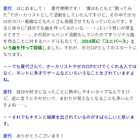
夏代
はじめまして！ 夏代孝明です！ 僕はもともと“歌ってみ
た”でボーカリストとして活動をしていたんですけど、その中でボカ
ロのカバー動画などもたくさん投稿させてもらっていたんです。す
ると徐々に｢自分でも曲を作ってみたいな……！｣という想いが芽生
えてきて……。その前からバンド活動もしていたのでオリジナル曲
を作ることに対するハードルもなくて、
2016年に『ユニバース』と
いう曲を作って投稿
しました。それが、ボカロPとしてのスタートに
なります。
－－でも夏代さんて、ボーカリストやボカロPだけでくくれる人では
なく、ホントに多才でゲームなどいろいろなことをされていますよ
ね。
夏代
自分が好きになったことに熱中しやすいタイプなんですけ
ど、逆に言うとそのせいで、まわりが見えなくなることも多いんで
すよね……。
－－それでもキチンと結果を出されているのがすばらしいと思いま
す。
夏代
ありがとうございます！