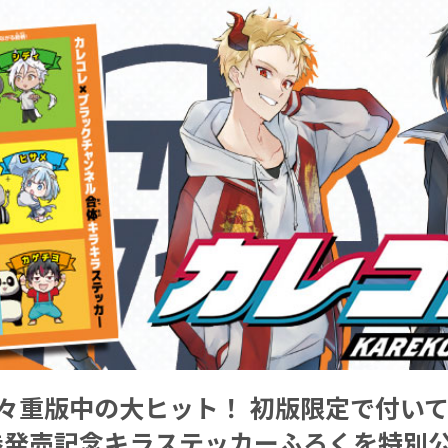
続々重版中の大ヒット！ 初版限定で付い
巻発売記念キラステッカーふろくを特別公