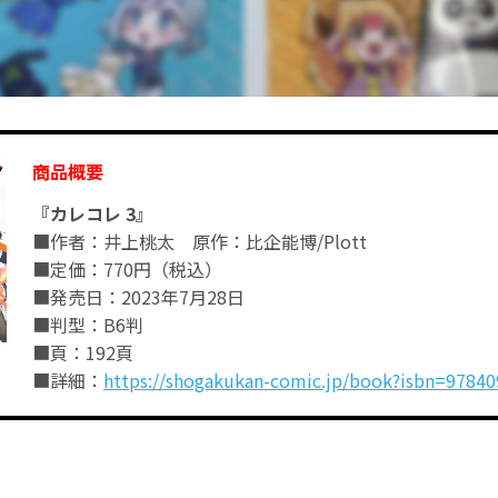
商品概要
『カレコレ 3』
■作者：井上桃太 原作：比企能博/Plott
■定価：770円（税込）
■発売日：2023年7月28日
■判型：B6判
■頁：192頁
■詳細：
https://shogakukan-comic.jp/book?isbn=9784