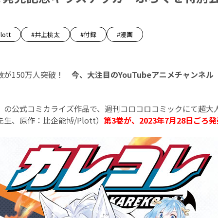
lott
#井上桃太
#付録
#漫画
が150万人突破！
今、大注目のYouTubeアニメチャンネル
』の公式コミカライズ作品で、週刊コロコロコミックにて超大
生、原作：比企能博/Plott）
第3巻が、2023年7月28日ごろ