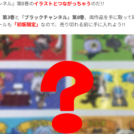
ンネル』第8巻の
イラストとつながっちゃう
のだ!!
』第3巻
と
『ブラックチャンネル』第8巻
、両作品を手に取って
ールも
「初版限定」
なので、売り切れる前に手に入れよう!!