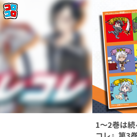
1～2巻は
コレ』第3