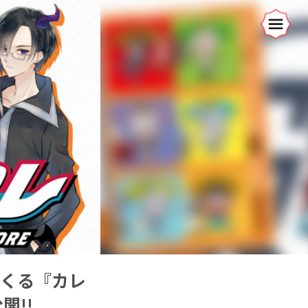
てくる『カレ
開!!