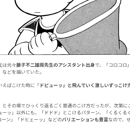
生は元々
藤子不二雄両先生のアシスタント出身
で、「コロコロ
』などを描いていた。
いえばこけた時に「
ドピューッ」と飛んでいく激しいずっこけ
。
」とその場でひっくり返るごく普通のこけ方だったが、次第に
ューッ」以外にも、「ドドド」とこけるパターン、「くるくる
コーン」「ドヒェーッ」などの
バリエーションも豊富
なので、