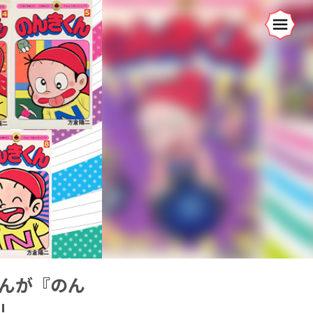
まんが『のん
!