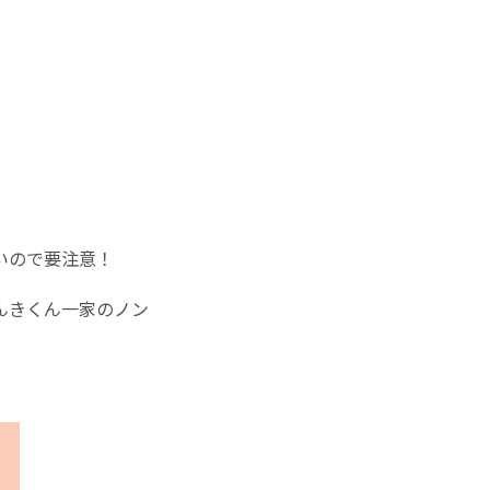
いので要注意！
んきくん一家のノン