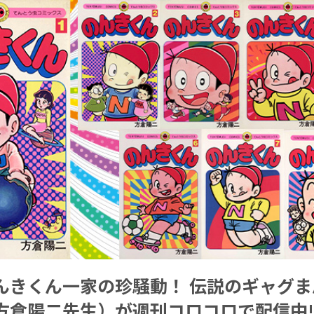
んきくん一家の珍騒動！ 伝説のギャグ
方倉陽二先生）が週刊コロコロで配信中!