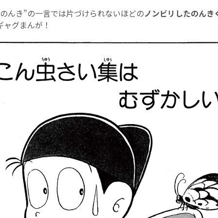
”のんき”の一言では片づけられないほどの
ノンビリしたのんき
ギャグまんが！