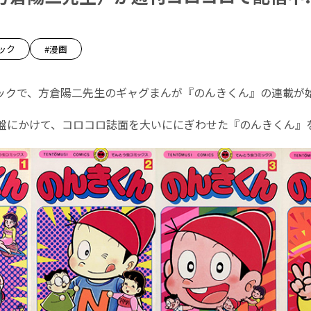
ック
#漫画
ックで、方倉陽二先生のギャグまんが『のんきくん』の連載が
中盤にかけて、コロコロ誌面を大いににぎわせた『のんきくん』を