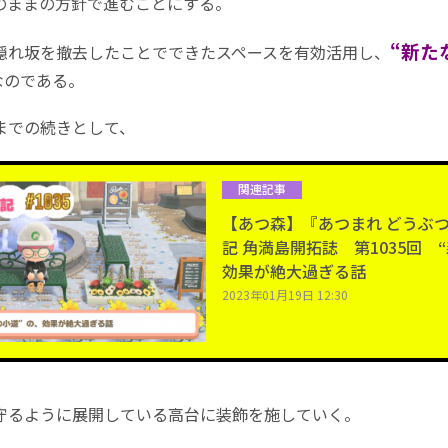
のままの方針で進むことにする。
“新た
れ坂を撤去したことでできたスペースを有効活用し、
なのである。
での続きとして、
関連記事
【あつ森】『あつまれ どうぶ
記 角満島開拓誌 第1035回 
効果が絶大過ぎる話
2023年01月19日 12:30
るように展開している高台に装飾を施していく。