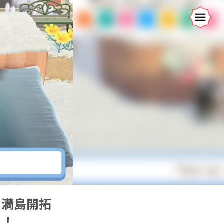
角満島開拓
よ！