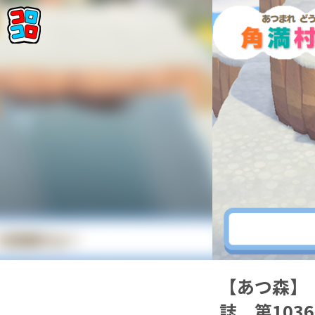
【あつ森】
誌 第10