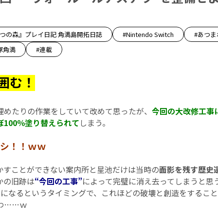
ぶつの森』プレイ日記 角満島開拓日誌
#Nintendo Switch
#あつま
塚角満
#連載
囲む！
めたりの作業をしていて改めて思ったが、
今回の大改修工事
100％塗り替えられて
しまう。
シ！！ｗｗ
すことができない案内所と星池だけは当時の
面影を残す歴史
かの旧跡は
“今回の工事”
によって完璧に消え去ってしまうと思
年になるというタイミングで、これほどの破壊と創造をするこ
わ……ｗ