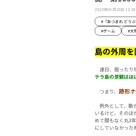
2023年01月20日 12:30
#『あつまれ どう
#ゲーム
#大
島の外周を
連日、掘ったり埋
テラ島の景観はほぼ
跡形ナ
つまり、
例外として、動か
いるけど、そのほ
めて間もなく丸3
にしていなかった