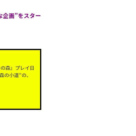
な企画”をスター
つの森』プレイ日
“森の小道”の、