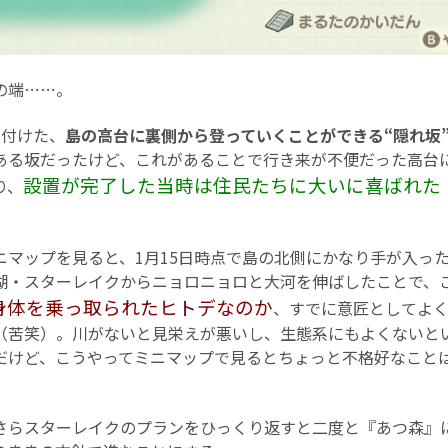
の端……。
付けた、
島の高台に裏側から登っていくことができる“隠れ坂
ある坂だったけど、これがあることで行き来が不便だった高台
設置が完了した当時は住民たちに大いに喜ばれた
り、
マップを見ると、1月15日時点で島の北側にかなり手が入っ
湖・スターレイクからニョロニョロと大河を伸ばしたことで、
身体を乗っ取られたヒトデなのか
、すでに意匠としてよ
（苦笑）。川がないと見栄えが悪いし、生態系にもよくないと
だけど、こうやってミニマップで見るとちょっと不格好なこと
らスターレイクのプランをひっくり返すと二度と『あつ森』