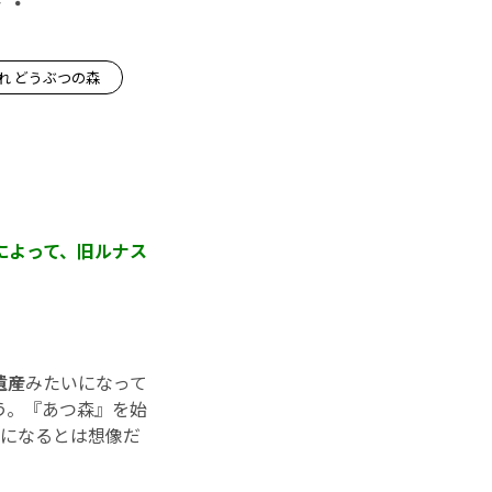
れ どうぶつの森
によって、旧ルナス
遺産
みたいになって
う。『あつ森』を始
とになるとは想像だ