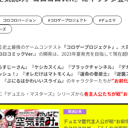
。コロコロバージョン
#コロゲープロジェクト
#デュエマ
ーズ
る史上最強のゲームコンテスト
「コロゲープロジェクト」。
大
ロコミックVer.』
の開発は、2023年夏発売を目指して現在超
らすじーさん』『ケシカスくん』『ブラックチャンネル』『デカ
ッシュ！』『オレだけはマトモくん』『運命の巻戻士』『逆襲ス
』『ぷにるはかわいいスライム』
のキャラクターたちが
“お前化
に『デュエル・マスターズ』シリーズから
各主人公たちが総“お
関連記事
デュエマ歴代主人公が総“お前化