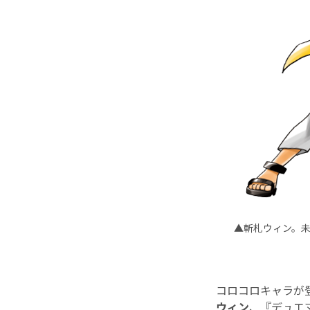
▲斬札ウィン。未
コロコロキャラが
ウィン
、『デュエ