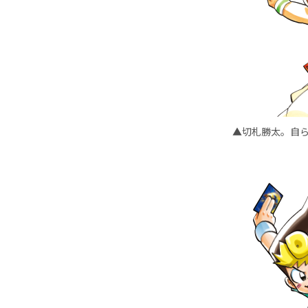
▲切札勝太。自ら