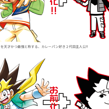
を天才かつ最強と称する、カレーパン好き２代目主人公!!