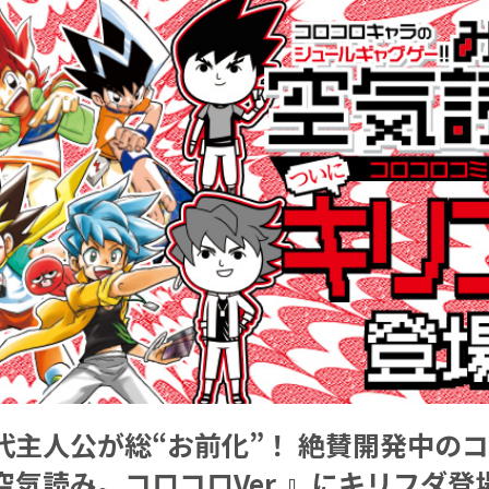
代主人公が総“お前化”！ 絶賛開発中の
気読み。コロコロVer.』にキリフダ登場