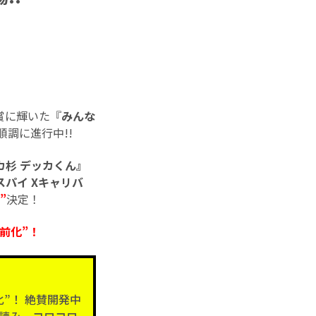
賞に輝いた『
みんな
順調に進行中!!
杉 デッカくん』
パイ Xキャリバ
”
決定！
前化”！
”！ 絶賛開発中