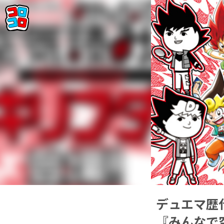
デュエマ歴
『みんなで空