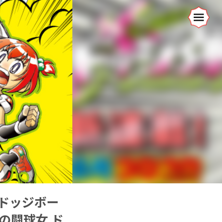
的ドッジボー
の闘球女 ド