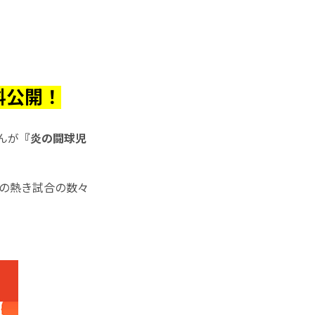
料公開！
んが
『炎の闘球児
弾平の熱き試合の数々