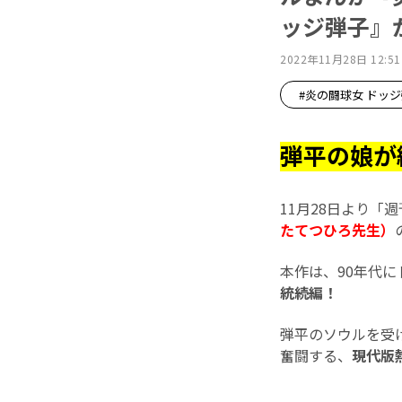
ッジ弾子』が
2022年11月28日 12:51
#炎の闘球女 ドッ
弾平の娘が
11月28日より「
たてつひろ先生）
本作は、90年代
統続編！
弾平のソウルを受
奮闘する、
現代版