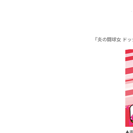
『炎の闘球女 ド
▲