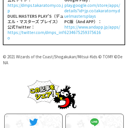
https://dmps.takaratomy.co.j
play.google.com/store/apps/
p
details?id=jp.co.takaratomy.d
DUEL MASTERS PLAY’S（デュ
uelmastersplays
エル・マスターズ プレイス）
PC版（And APP）：
公式Twitter：
https://www.andapp.jp/apps/
https://twitter.com/dmps_inf
6234675259375616
o
© 2021 Wizards of the Coast/Shogakukan/Mitsui-Kids © TOMY ©De
NA