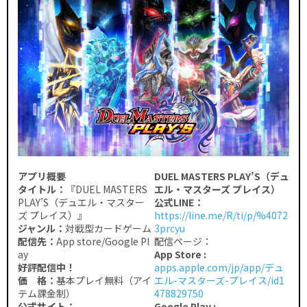
アプリ概要
DUEL MASTERS PLAY’S（デュ
タイトル：
『DUEL MASTERS
エル・マスターズ プレイス）
PLAY’S（デュエル・マスター
公式LINE：
ズ プレイス）』
https://line.me/R/ti/p/%4072
ジャンル：
対戦型カードゲーム
3prcyu
配信先：
App store/Google Pl
配信ページ：
ay
App Store :
好評配信中！
apps.apple.com/jp/app/デュ
価 格：
基本プレイ無料（アイ
エル-マスターズ-プレイス/id1
テム課金制）
478829750
公式サイト：
Google Play :