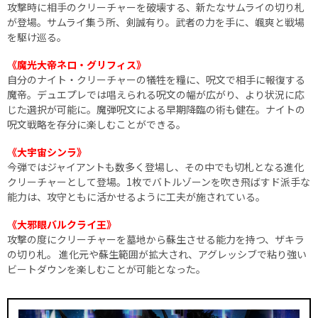
攻撃時に相手のクリーチャーを破壊する、新たなサムライの切り札
が登場。サムライ集う所、剣誠有り。武者の力を手に、颯爽と戦場
を駆け巡る。
《魔光大帝ネロ・グリフィス》
自分のナイト・クリーチャーの犠牲を糧に、呪文で相手に報復する
魔帝。デュエプレでは唱えられる呪文の幅が広がり、より状況に応
じた選択が可能に。魔弾呪文による早期降臨の術も健在。ナイトの
呪文戦略を存分に楽しむことができる。
《大宇宙シンラ》
今弾ではジャイアントも数多く登場し、その中でも切札となる進化
クリーチャーとして登場。1枚でバトルゾーンを吹き飛ばすド派手な
能力は、攻守ともに活かせるように工夫が施されている。
《大邪眼バルクライ王》
攻撃の度にクリーチャーを墓地から蘇生させる能力を持つ、ザキラ
の切り札。 進化元や蘇生範囲が拡大され、アグレッシブで粘り強い
ビートダウンを楽しむことが可能となった。