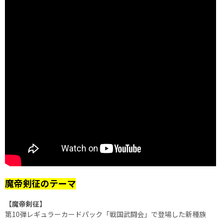
魔帝剣征のテーマ
【魔帝剣征】
第10弾レギュラーカードパック「戦国武闘会」で登場した新種族