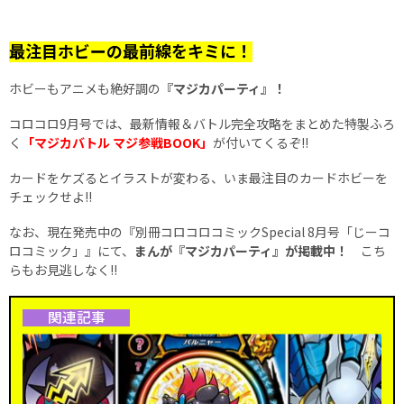
最注目ホビーの最前線をキミに！
ホビーもアニメも絶好調の
『マジカパーティ』！
コロコロ9月号では、最新情報＆バトル完全攻略をまとめた特製ふろ
く
「マジカバトル マジ参戦BOOK」
が付いてくるぞ!!
カードをケズるとイラストが変わる、いま最注目のカードホビーを
チェックせよ!!
なお、現在発売中の『別冊コロコロコミックSpecial 8月号「じーコ
ロコミック」』にて、
まんが『マジカパーティ』が掲載中！
こち
らもお見逃しなく!!
関連記事