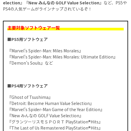
election
』『
New みんなの GOLF Value Selection
』など、PS5や
PS4の人気ゲームがラインナップされているぞ！
主要対象ソフトウェア一覧
■
PS5用ソフトウェア
『Marvel’s Spider-Man: Miles Morales』
『Marvel’s Spider-Man: Miles Morales: Ultimate Edition』
『Demon’s Souls』など
■
PS4用ソフトウェア
『Ghost of Tsushima』
『Detroit: Become Human Value Selection』
『Marvel’s Spider-Man Game of the Year Edition』
『New みんなの GOLF Value Selection』
『グランツーリスモＳＰＯＲＴ PlayStation®Hits』
『The Last of Us Remastered PlayStation®Hits』