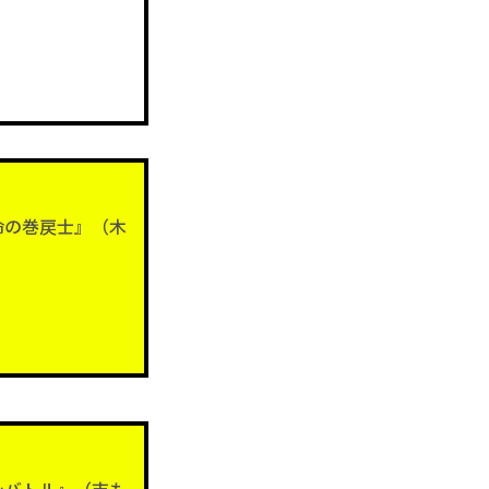
命の巻戻士』（木
シバトル』（吉も