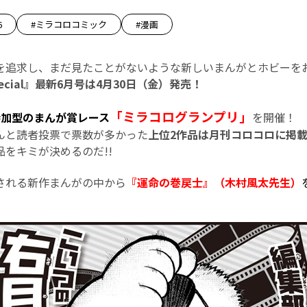
6
#ミラコロコミック
#漫画
を追求し、まだ見たことがないような新しいまんがとホビーを
cial』最新6月号は4月30日（金）発売！
「ミラコログランプリ」
参加型のまんが賞レース
を開催！ 
んと読者投票で票数が多かった
上位2作品は月刊コロコロに掲載!
をキミが決めるのだ!!
される新作まんがの中から
『運命の巻戻士』（木村風太先生）