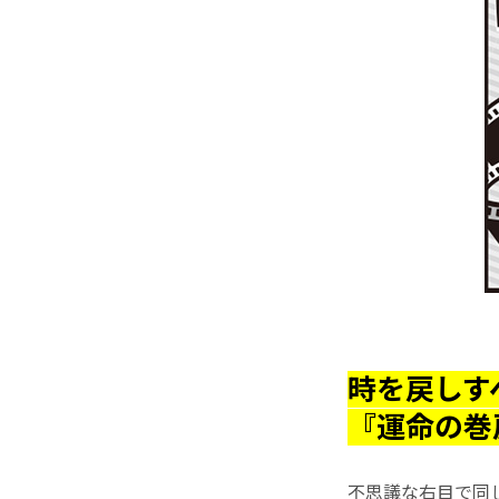
時を戻しす
『運命の巻
不思議な右目で同