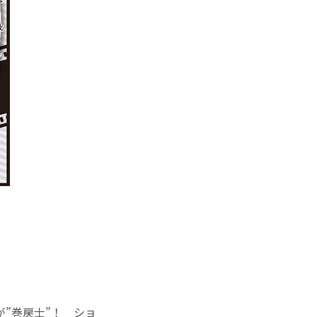
”巻戻士”！ ショ