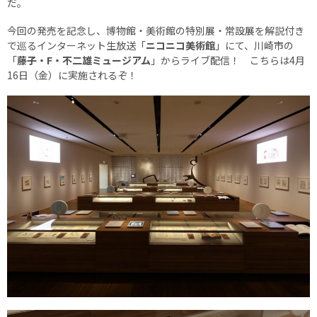
だ。
今回の発売を記念し、博物館・美術館の特別展・常設展を解説付き
で巡るインターネット生放送「
ニコニコ美術館
」にて、川崎市の
「
藤子・F・不二雄ミュージアム
」からライブ配信！ こちらは4月
16日（金）に実施されるぞ！