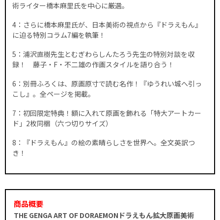
術ライター橋本麻里氏を中心に厳選。
4：さらに橋本麻里氏が、日本美術の視点から『ドラえもん』
に迫る特別コラム7編を執筆！
5：浦沢直樹先生とむぎわらしんたろう先生の特別対談を収
録！ 藤子・F・不二雄の作画スタイルを語り合う！
6：別冊ふろくは、原画原寸で読む名作！『ゆうれい城へ引っ
こし』。全ページを掲載。
7：初回限定特典！額に入れて原画を飾れる「特大アートカー
ド」2枚同梱（六つ切りサイズ）
8：『ドラえもん』の絵の素晴らしさを世界へ。全文英訳つ
き！
商品概要
THE GENGA ART OF DORAEMONドラえもん拡大原画美術