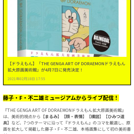
【ドラえもん】「THE GENGA ART OF DORAEMONドラえもん
拡大原画美術館」が4月7日に発売決定！
2021年02月18日 17:55
藤子・F・不二雄ミュージアムからライブ配信！
『THE GENGA ART OF DORAEMONドラえもん拡大原画美術館』
は、美術的視点から【
まるみ
】【
顔・表情
】【
構図
】【
ひみつ道
具
】など、7つのテーマに沿って『ドラえもん』のコマを厳選し、原
画を拡大して掲載した藤子・F・不二雄、本格画集にして初の美術書