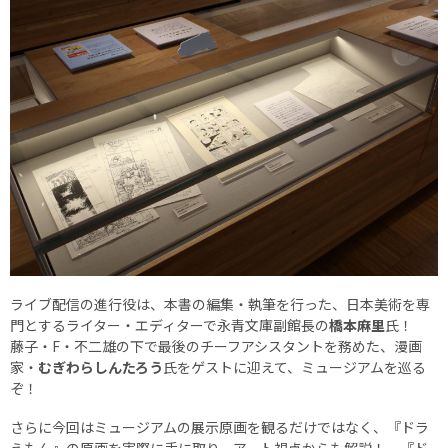
ライブ配信の進行役は、本書の編集・執筆を行った、日本美術を専
門とするライター・エディターで永青文庫副館長の
橋本麻里
氏！
藤子・F・不二雄の下で最後のチーフアシスタントを務めた、漫画
家・
むぎわらしんたろう
氏をゲストに迎えて、ミュージアムを巡る
ぞ！
さらに今回はミュージアムの展示原画を観るだけではなく、『ドラ
えもん』の原画を実際に手に取り、アート視点からも解説！ 『ド