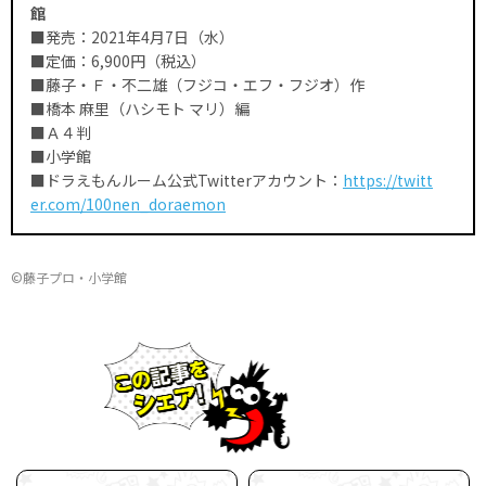
館
■発売：2021年4月7日（水）
■定価：6,900円（税込）
■藤子・Ｆ・不二雄（フジコ・エフ・フジオ）作
■橋本 麻里（ハシモト マリ）編
■Ａ４判
■小学館
■ドラえもんルーム公式Twitterアカウント：
https://twitt
er.com/100nen_doraemon
©藤子プロ・小学館