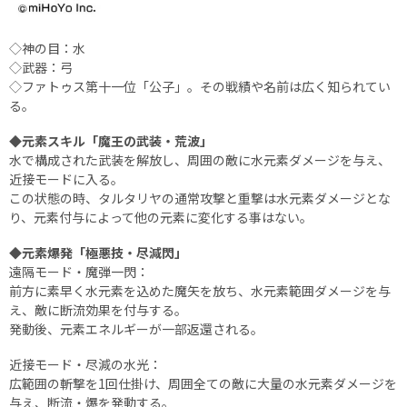
◇神の目：水
◇武器：弓
◇ファトゥス第十一位「公子」。その戦績や名前は広く知られてい
る。
◆元素スキル「魔王の武装・荒波」
水で構成された武装を解放し、周囲の敵に水元素ダメージを与え、
近接モードに入る。
この状態の時、タルタリヤの通常攻撃と重撃は水元素ダメージとな
り、元素付与によって他の元素に変化する事はない。
◆元素爆発「極悪技・尽減閃」
遠隔モード・魔弾一閃：
前方に素早く水元素を込めた魔矢を放ち、水元素範囲ダメージを与
え、敵に断流効果を付与する。
発動後、元素エネルギーが一部返還される。
近接モード・尽減の水光：
広範囲の斬撃を1回仕掛け、周囲全ての敵に大量の水元素ダメージを
与え、断流・爆を発動する。