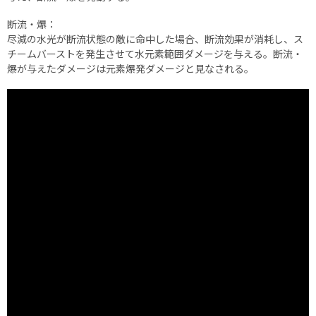
断流・爆：
尽減の水光が断流状態の敵に命中した場合、断流効果が消耗し、ス
チームバーストを発生させて水元素範囲ダメージを与える。断流・
爆が与えたダメージは元素爆発ダメージと見なされる。