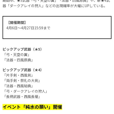
期間中、★5武器「弓・天空の翼」「法器・四風原典」や、新★4武
器「ダークアレイの狩人」などの出現確率が大幅にUPしている。
【開催期間】
4月6日〜4月27日15:59まで
ピックアップ武器（★5）
「弓・天空の翼」
「法器・四風原典」
ピックアップ武器（★4）
「片手剣・西風剣」
「両手剣・祭礼の大剣」
「法器・西風秘典」
「弓・ダークアレイの狩人」
「長柄武器・西風長槍」
イベント「純水の願い」開催