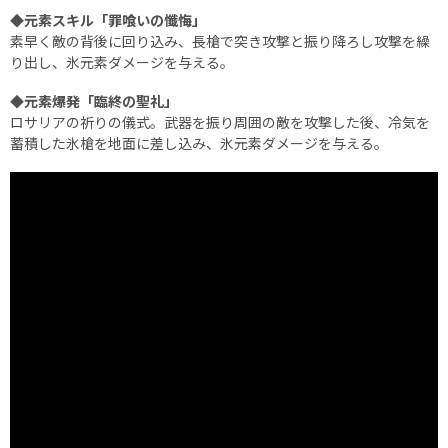
◆元素スキル「罪喰いの懺悔」
素早く敵の背後に回り込み、長槍で突き攻撃と振り降ろし攻撃を繰
り出し、氷元素ダメージを与える。
◆元素爆発「臨終の聖礼」
ロサリアの祈りの儀式。武器を振り周囲の敵を攻撃した後、冷気を
蓄積した氷槍を地面に差し込み、氷元素ダメージを与える。