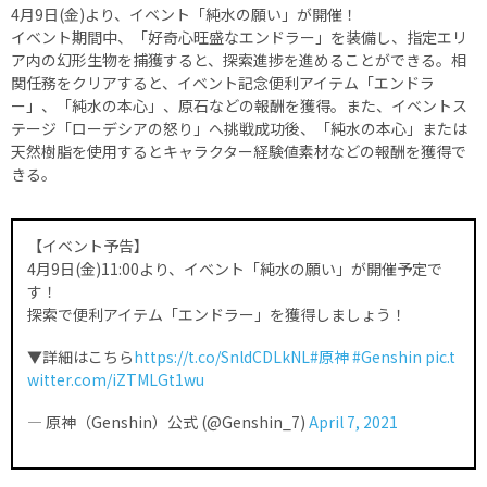
4月9日(金)より、イベント「純水の願い」が開催！
イベント期間中、「好奇心旺盛なエンドラー」を装備し、指定エリ
ア内の幻形生物を捕獲すると、探索進捗を進めることができる。相
関任務をクリアすると、イベント記念便利アイテム「エンドラ
ー」、「純水の本心」、原石などの報酬を獲得。また、イベントス
テージ「ローデシアの怒り」へ挑戦成功後、「純水の本心」または
天然樹脂を使用するとキャラクター経験値素材などの報酬を獲得で
きる。
【イベント予告】
4月9日(金)11:00より、イベント「純水の願い」が開催予定で
す！
探索で便利アイテム「エンドラー」を獲得しましょう！
▼詳細はこちら
https://t.co/SnldCDLkNL
#原神
#Genshin
pic.t
witter.com/iZTMLGt1wu
— 原神（Genshin）公式 (@Genshin_7)
April 7, 2021