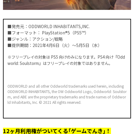
■発売元：ODDWORLD INHABITANTS,INC.
■フォーマット： PlayStation®5（PS5™）
■ジャンル：アクション/戦略
■提供期間：2021年4月6日（火）～5月5日（水）
※フリープレイの対象は PS5 向けのみになります。PS4 向け『Odd
world: Soulstorm』はフリープレイの対象ではありません。
ODDWORLD and all other Oddworld trademarks used herein, including
ODDWORLD INHABITANTS, the OW Oddworld Logo, Oddworld: Soulstor
m, and ABE are the proprietary trademarks and trade names of Oddwor
ld Inhabitants, Inc. © 2021 All rights reserved.
12ヶ月利用権がついてくる｢ゲームでんき｣！