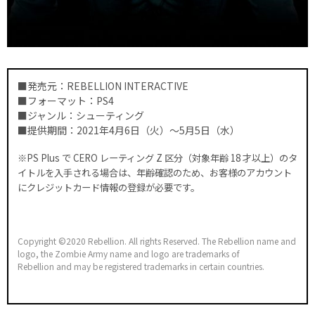
■発売元：REBELLION INTERACTIVE
■フォーマット：PS4
■ジャンル：シューティング
■提供期間：2021年4月6日（火）～5月5日（水）
※PS Plus で CERO レーティング Z 区分（対象年齢 18 才以上）のタ
イトルを入手される場合は、年齢確認のため、
お客様のアカウント
にクレジットカード情報の登録が必要です。
Copyright ©2020 Rebellion. All rights Reserved. The Rebellion name and
logo, the Zombie Army name and logo are trademarks of
Rebellion and may be registered trademarks in certain countries.