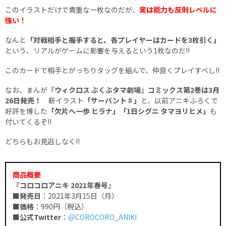
このイラストだけで貴重な一枚なのだが、
実は能力も反則レベルに
強い！
なんと
「対戦相手と握手すると、各プレイヤーはカードを3枚引く」
という、リアルがゲームに影響を与えるという1枚なのだ!!
このカードで相手とがっちりタッグを組んで、仲良くプレイすべし!!
なお、まんが
『ウィクロス ぶくぶタマ劇場』コミックス第2巻は3月
26日発売！
新イラスト
「サーバント♯」
と、以前アニキふろくで
好評を博した
「欠片へ一歩 ヒラナ」「1日シグニ タマヨリヒメ」
も
付いてくるぞ!!
どちらもお見逃しなく!!
商品概要
『コロコロアニキ 2021年春号』
■
発売日
：2021年3月15日（月）
■
価格
：990円（税込）
■
公式Twitter
：
@COROCORO_ANIKI