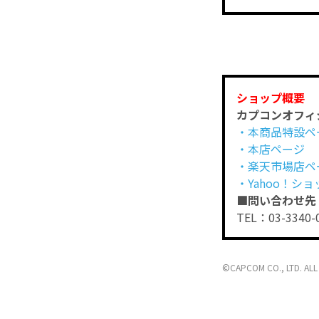
ショップ概要
カプコンオフィ
・本商品特設ペ
・本店ページ
・楽天市場店ペ
・Yahoo！シ
■問い合わせ先
TEL：03-3340
©CAPCOM CO., LTD. ALL