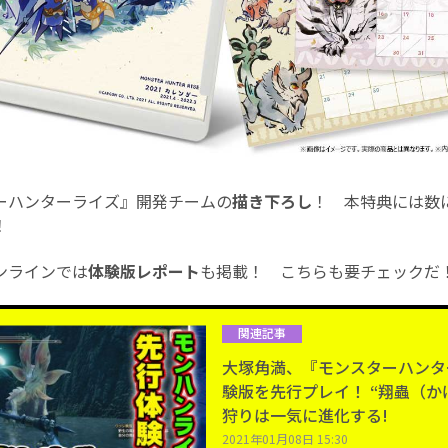
ーハンターライズ』開発チームの
描き下ろし
！ 本特典には数
！
ンラインでは
体験版レポート
も掲載！ こちらも要チェックだ
関連記事
大塚角満、『モンスターハンタ
験版を先行プレイ！ “翔蟲（か
狩りは一気に進化する!
2021年01月08日 15:30