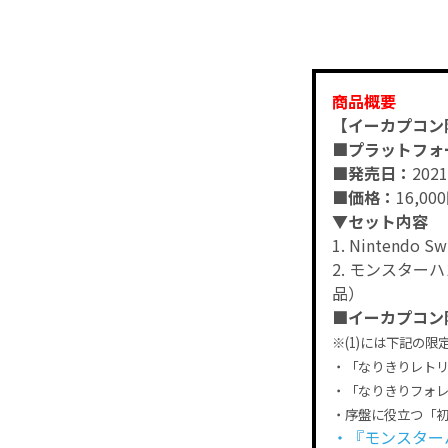
商品概要
【イーカプコン限定
■プラットフォ
■発売日：
202
■価格：
16,0
▼セット内容
1. Nintend
2. モンスタ
品）
■イーカプコン
※(1)には下記の
・「なりきりレトリ
・「なりきりフォレ
・序盤に役立つ「
・『モンスター