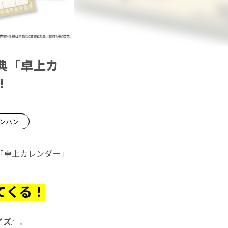
典「卓上カ
!
モンハン
典「卓上カレンダー」
てくる！
イズ』
。