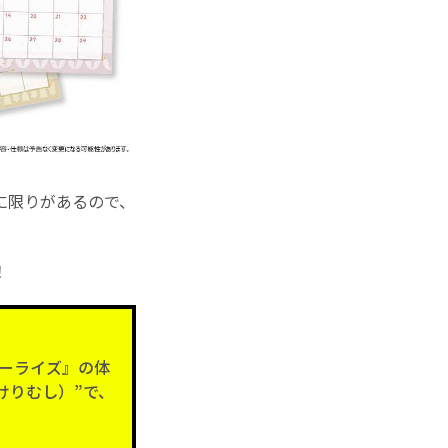
に限りがあるので、
！
ーライズ』の体
けりむし）”で、