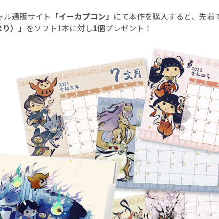
ャル通販サイト
「イーカプコン」
にて本作を購入すると、先着
まり）」
をソフト1本に対し
1個
プレゼント！