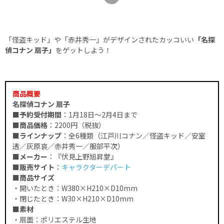
「怪盗キッド」や「赤井秀一」がデザインされたカッコいい
「名探
偵コナン 扇子」
をゲットしよう！
商品概要
名探偵コナン 扇子
■予約受付期間
：1月18日～2月4日まで
■商品価格
：2200円（税抜）
■ラインナップ
：全6種類（江戸川コナン／怪盗キッド／安室
透／灰原哀／赤井秀一／服部平次）
■メーカー
：『伏見上野旭昇堂』
■販売サイト
：
キャラクターデパート
■商品サイズ
・開いたとき：W380×H210×D10mm
・閉じたとき：W30×H210×D10mm
■素材
・扇面：ポリエステル生地