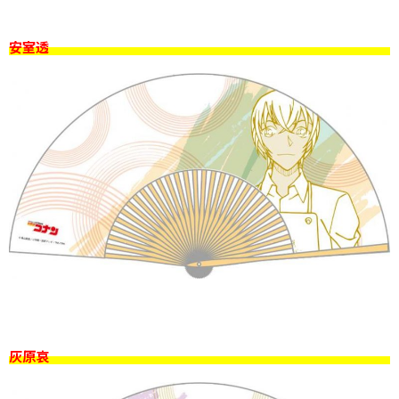
安室透
灰原哀