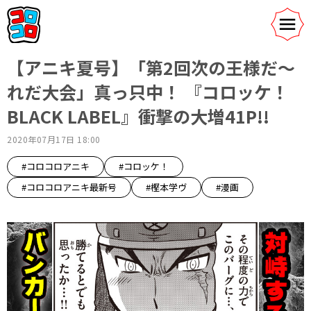
【アニキ夏号】「第2回次の王様だ～
れだ大会」真っ只中！ 『コロッケ！
BLACK LABEL』衝撃の大増41P!!
2020年07月17日 18:00
#コロコロアニキ
#コロッケ！
#コロコロアニキ最新号
#樫本学ヴ
#漫画