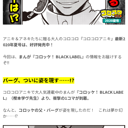
アニキ＆アネキたちに贈る大人のコロコロ『コロコロアニキ』
最新2
020年夏号は、好評発売中！
今回は、
まんが『コロッケ！ BLACK LABEL』
の情報をお届けする
ぞ!!
バーグ、ついに姿を現す……!?
コロコロアニキで大人気連載中のまんが
『コロッケ！ BLACK LABE
L』（樫本学ヴ先生）より、衝撃の1コマが到着。
なんと、
コロッケの父・バーグ
が姿を現したのだ！ これは夢か幻
か……!?