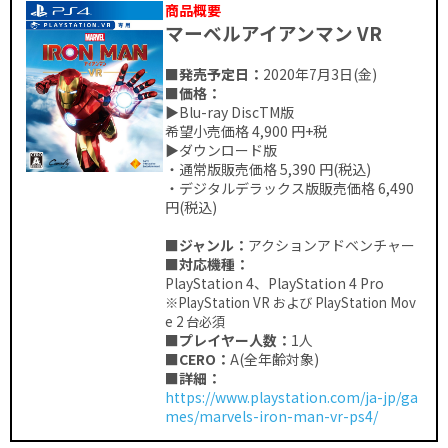
商品概要
マーベルアイアンマン VR
■発売予定日：
2020年7月3日(金)
■価格：
▶︎Blu-ray DiscTM版
希望小売価格 4,900 円+税
▶︎ダウンロード版
・通常版販売価格 5,390 円(税込)
・デジタルデラックス版販売価格 6,490
円(税込)
■ジャンル：
アクションアドベンチャー
■対応機種：
PlayStation 4、PlayStation 4 Pro
※PlayStation VR および PlayStation Mov
e 2 台必須
■プレイヤー人数：
1人
■CERO：
A(全年齢対象)
■詳細：
https://www.playstation.com/ja-jp/ga
mes/marvels-iron-man-vr-ps4/